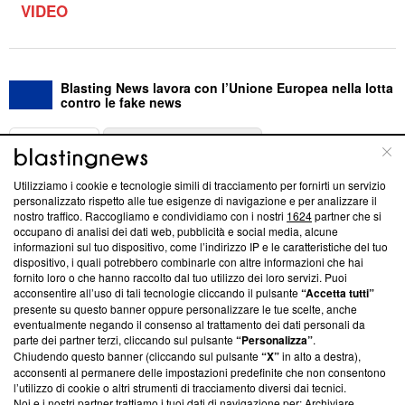
VIDEO
Blasting News lavora con l’Unione Europea nella lotta
contro le fake news
ABOUT
LINEA EDITORIALE
Utilizziamo i cookie e tecnologie simili di tracciamento per fornirti un servizio
Questa sezione offre informazioni trasparenti su Blasting
personalizzato rispetto alle tue esigenze di navigazione e per analizzare il
nostro traffico. Raccogliamo e condividiamo con i nostri
1624
partner che si
News, sui nostri processi editoriali e su come ci impegniamo a
occupano di analisi dei dati web, pubblicità e social media, alcune
creare news di qualità. Inoltre, afferma la nostra aderenza a
informazioni sul tuo dispositivo, come l’indirizzo IP e le caratteristiche del tuo
‘Trust Project - News with Integrity’
Blasting News non è
dispositivo, i quali potrebbero combinarle con altre informazioni che hai
ancora membro del programma, ma ha richiesto di farne
fornito loro o che hanno raccolto dal tuo utilizzo dei loro servizi. Puoi
parte; Trust Project non ha ancora effettuato una verifica di
acconsentire all’uso di tali tecnologie cliccando il pulsante
“Accetta tutti”
conformità agli standard.
presente su questo banner oppure personalizzare le tue scelte, anche
eventualmente negando il consenso al trattamento dei dati personali da
parte dei partner terzi, cliccando sul pulsante
“Personalizza”
.
Su di noi
Chiudendo questo banner (cliccando sul pulsante
“X”
in alto a destra),
acconsenti al permanere delle impostazioni predefinite che non consentono
Team editoriale
l’utilizzo di cookie o altri strumenti di tracciamento diversi dai tecnici.
Noi e i nostri partner trattiamo i tuoi dati di navigazione per: Archiviare