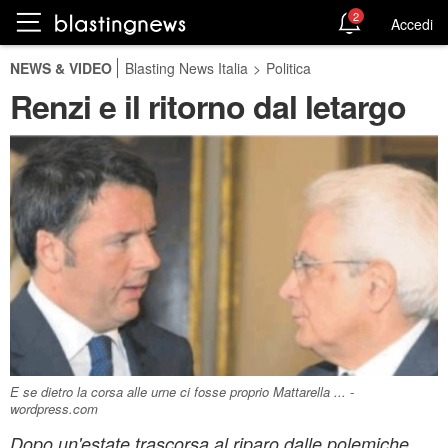
2
Accedi
NEWS & VIDEO
Blasting News Italia
>
Politica
Renzi e il ritorno dal letargo
E se dietro la corsa alle urne ci fosse proprio Mattarella ... -
wordpress.com
Dopo un'estate trascorsa al riparo dalle polemiche