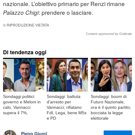
nazionale. L’obiettivo primario per Renzi rimane
: prendere o lasciare.
Palazzo Chigi
© RIPRODUZIONE VIETATA
Content sponsored by Outbrain
Di tendenza oggi
Sondaggi politici:
Sondaggi: battuta
Sondaggi: boom di
governo e Meloni in
d'arresto per
Futuro Nazionale,
calo, Vannacci
Vannacci; rifiatano
ora è il quinto partito;
supera il 7%,
FdI, Lega, bene M5s
bocciata la legge
e PD
elettorale
Pietro Giunti