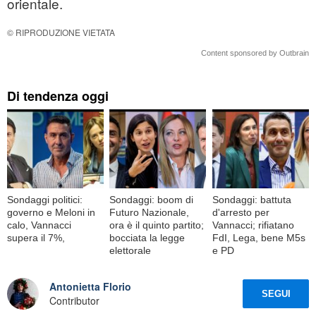
orientale.
© RIPRODUZIONE VIETATA
Content sponsored by Outbrain
Di tendenza oggi
Sondaggi politici:
Sondaggi: boom di
Sondaggi: battuta
governo e Meloni in
Futuro Nazionale,
d'arresto per
calo, Vannacci
ora è il quinto partito;
Vannacci; rifiatano
supera il 7%,
bocciata la legge
FdI, Lega, bene M5s
elettorale
e PD
Antonietta Florio
SEGUI
Contributor