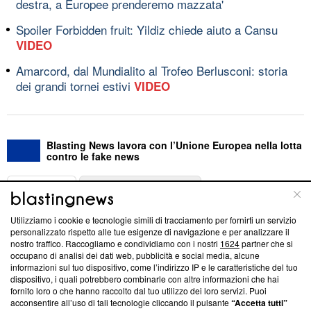
destra, a Europee prenderemo mazzata'
Spoiler Forbidden fruit: Yildiz chiede aiuto a Cansu
VIDEO
Amarcord, dal Mundialito al Trofeo Berlusconi: storia
dei grandi tornei estivi
VIDEO
Blasting News lavora con l’Unione Europea nella lotta
contro le fake news
ABOUT
LINEA EDITORIALE
Utilizziamo i cookie e tecnologie simili di tracciamento per fornirti un servizio
Questa sezione offre informazioni trasparenti su Blasting
personalizzato rispetto alle tue esigenze di navigazione e per analizzare il
nostro traffico. Raccogliamo e condividiamo con i nostri
1624
partner che si
News, sui nostri processi editoriali e su come ci impegniamo a
occupano di analisi dei dati web, pubblicità e social media, alcune
creare news di qualità. Inoltre, afferma la nostra aderenza a
informazioni sul tuo dispositivo, come l’indirizzo IP e le caratteristiche del tuo
‘Trust Project - News with Integrity’
Blasting News non è
dispositivo, i quali potrebbero combinarle con altre informazioni che hai
ancora membro del programma, ma ha richiesto di farne
fornito loro o che hanno raccolto dal tuo utilizzo dei loro servizi. Puoi
parte; Trust Project non ha ancora effettuato una verifica di
acconsentire all’uso di tali tecnologie cliccando il pulsante
“Accetta tutti”