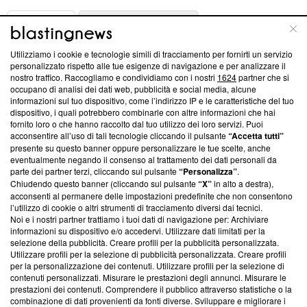
ABOUT
LINEA EDITORIALE
Utilizziamo i cookie e tecnologie simili di tracciamento per fornirti un servizio
Questa sezione offre informazioni trasparenti su Blasting
personalizzato rispetto alle tue esigenze di navigazione e per analizzare il
nostro traffico. Raccogliamo e condividiamo con i nostri
1624
partner che si
News, sui nostri processi editoriali e su come ci impegniamo a
occupano di analisi dei dati web, pubblicità e social media, alcune
creare news di qualità. Inoltre, afferma la nostra aderenza a
informazioni sul tuo dispositivo, come l’indirizzo IP e le caratteristiche del tuo
‘Trust Project - News with Integrity’
Blasting News non è
dispositivo, i quali potrebbero combinarle con altre informazioni che hai
ancora membro del programma, ma ha richiesto di farne
fornito loro o che hanno raccolto dal tuo utilizzo dei loro servizi. Puoi
parte; Trust Project non ha ancora effettuato una verifica di
acconsentire all’uso di tali tecnologie cliccando il pulsante
“Accetta tutti”
conformità agli standard.
presente su questo banner oppure personalizzare le tue scelte, anche
eventualmente negando il consenso al trattamento dei dati personali da
parte dei partner terzi, cliccando sul pulsante
“Personalizza”
.
Su di noi
Chiudendo questo banner (cliccando sul pulsante
“X”
in alto a destra),
acconsenti al permanere delle impostazioni predefinite che non consentono
Team editoriale
l’utilizzo di cookie o altri strumenti di tracciamento diversi dai tecnici.
Noi e i nostri partner trattiamo i tuoi dati di navigazione per: Archiviare
Corporate
informazioni su dispositivo e/o accedervi. Utilizzare dati limitati per la
selezione della pubblicità. Creare profili per la pubblicità personalizzata.
Redazione
Utilizzare profili per la selezione di pubblicità personalizzata. Creare profili
per la personalizzazione dei contenuti. Utilizzare profili per la selezione di
Informativa Privacy
contenuti personalizzati. Misurare le prestazioni degli annunci. Misurare le
prestazioni dei contenuti. Comprendere il pubblico attraverso statistiche o la
Cookie Policy
combinazione di dati provenienti da fonti diverse. Sviluppare e migliorare i