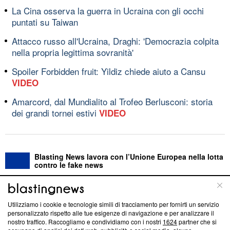
La Cina osserva la guerra in Ucraina con gli occhi
puntati su Taiwan
Attacco russo all'Ucraina, Draghi: 'Democrazia colpita
nella propria legittima sovranità'
Spoiler Forbidden fruit: Yildiz chiede aiuto a Cansu
VIDEO
Amarcord, dal Mundialito al Trofeo Berlusconi: storia
dei grandi tornei estivi
VIDEO
Blasting News lavora con l’Unione Europea nella lotta
contro le fake news
ABOUT
LINEA EDITORIALE
Utilizziamo i cookie e tecnologie simili di tracciamento per fornirti un servizio
personalizzato rispetto alle tue esigenze di navigazione e per analizzare il
Questa sezione offre informazioni trasparenti su Blasting
nostro traffico. Raccogliamo e condividiamo con i nostri
1624
partner che si