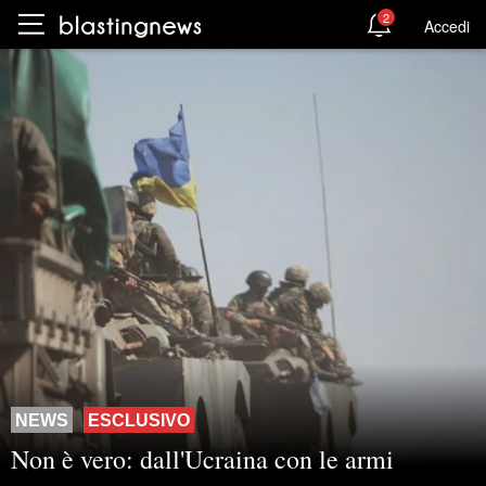
2
Accedi
NEWS
ESCLUSIVO
Non è vero: dall'Ucraina con le armi