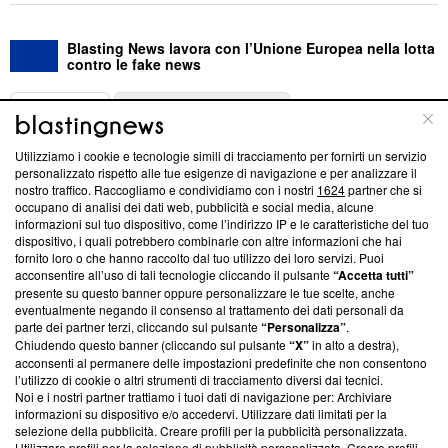
Blasting News lavora con l’Unione Europea nella lotta
contro le fake news
ABOUT
LINEA EDITORIALE
Utilizziamo i cookie e tecnologie simili di tracciamento per fornirti un servizio
Questa sezione offre informazioni trasparenti su Blasting
personalizzato rispetto alle tue esigenze di navigazione e per analizzare il
nostro traffico. Raccogliamo e condividiamo con i nostri
1624
partner che si
News, sui nostri processi editoriali e su come ci impegniamo a
occupano di analisi dei dati web, pubblicità e social media, alcune
creare news di qualità. Inoltre, afferma la nostra aderenza a
informazioni sul tuo dispositivo, come l’indirizzo IP e le caratteristiche del tuo
‘Trust Project - News with Integrity’
Blasting News non è
dispositivo, i quali potrebbero combinarle con altre informazioni che hai
ancora membro del programma, ma ha richiesto di farne
fornito loro o che hanno raccolto dal tuo utilizzo dei loro servizi. Puoi
parte; Trust Project non ha ancora effettuato una verifica di
acconsentire all’uso di tali tecnologie cliccando il pulsante
“Accetta tutti”
conformità agli standard.
presente su questo banner oppure personalizzare le tue scelte, anche
eventualmente negando il consenso al trattamento dei dati personali da
parte dei partner terzi, cliccando sul pulsante
“Personalizza”
.
Su di noi
Chiudendo questo banner (cliccando sul pulsante
“X”
in alto a destra),
acconsenti al permanere delle impostazioni predefinite che non consentono
Team editoriale
l’utilizzo di cookie o altri strumenti di tracciamento diversi dai tecnici.
Noi e i nostri partner trattiamo i tuoi dati di navigazione per: Archiviare
Corporate
informazioni su dispositivo e/o accedervi. Utilizzare dati limitati per la
selezione della pubblicità. Creare profili per la pubblicità personalizzata.
Redazione
Utilizzare profili per la selezione di pubblicità personalizzata. Creare profili