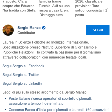
7 agosto: Clara
famiglia trame
2026, classifica e
scopre che Eduardo
Turchia, Akif su una
previsioni: Toro
l'ha tradita con Stella
ruspa a casa Eren:
solido, conquista il 1ﾟ
'Distruggo tutto'
posto
Sergio Manzo
SEGUI
Contributor
Laurea in Scienze Politiche ad Indirizzo Internazionale.
Specializzazione presso l'Istituto Superiore di Giornalismo e
Pubbliche Relazioni. Ho coltivato la passione per il giornalismo
attraverso collaborazioni con numerose testate locali.
Segui
Sergio
su Facebook
Segui
Sergio
su Twitter
Segui
Sergio
su Linkedin
Leggi di più sullo stesso argomento da Sergio Manzo:
Poste Italiane ricerca operatori di sportello diplomati:
assunzione a tempo indeterminato
Concorso Banca d’Italia per diplomati e laureati: 160 assunzioni