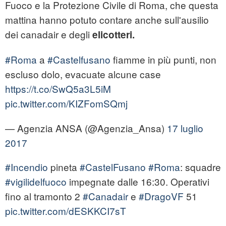
Fuoco e la Protezione Civile di Roma, che questa
mattina hanno potuto contare anche sull'ausilio
dei canadair e degli
elicotteri.
#Roma
a
#Castelfusano
fiamme in più punti, non
escluso dolo, evacuate alcune case
https://t.co/SwQ5a3L5iM
pic.twitter.com/KIZFomSQmj
— Agenzia ANSA (@Agenzia_Ansa)
17 luglio
2017
#Incendio
pineta
#CastelFusano
#Roma
: squadre
#vigilidelfuoco
impegnate dalle 16:30. Operativi
fino al tramonto 2
#Canadair
e
#DragoVF
51
pic.twitter.com/dESKKCI7sT