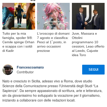
Tutto per la mia
L'oroscopo di domani
Juve, Massara e
famiglia, spoiler 9/8:
7 agosto e classifica:
Ottolini
Cemile spinge Orhan
Pesci al 1ﾟposto, in
programmano 10
e scappa con i soldi
arrivo occasioni
cessioni, Leao offerto
di Kadir
preziose
al Leeds, Cajuste
idea Toro
Francescoamato
SEGUI
Contributor
Nato e cresciuto in Sicilia, adesso vivo a Roma, dove studio
Scienze della Comunicazione presso l'Università degli Studi "La
Sapienza". Da sempre appassionato di scrittura, arte e letteratura,
sin da giovanissimo ho sviluppato la vocazione per il giornalismo,
iniziando a collaborare con delle redazioni locali.