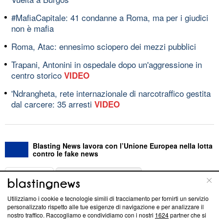
#MafiaCapitale: 41 condanne a Roma, ma per i giudici
non è mafia
Roma, Atac: ennesimo sciopero dei mezzi pubblici
Trapani, Antonini in ospedale dopo un'aggressione in
centro storico
VIDEO
'Ndrangheta, rete internazionale di narcotraffico gestita
dal carcere: 35 arresti
VIDEO
Blasting News lavora con l’Unione Europea nella lotta
contro le fake news
ABOUT
LINEA EDITORIALE
Utilizziamo i cookie e tecnologie simili di tracciamento per fornirti un servizio
Questa sezione offre informazioni trasparenti su Blasting
personalizzato rispetto alle tue esigenze di navigazione e per analizzare il
nostro traffico. Raccogliamo e condividiamo con i nostri
1624
partner che si
News, sui nostri processi editoriali e su come ci impegniamo a