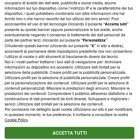
occupano di analisi dei dati web, pubblicità e social media, alcune
creare news di qualità. Inoltre, afferma la nostra aderenza a
informazioni sul tuo dispositivo, come l’indirizzo IP e le caratteristiche del tuo
‘Trust Project - News with Integrity’
Blasting News non è
dispositivo, i quali potrebbero combinarle con altre informazioni che hai
ancora membro del programma, ma ha richiesto di farne
fornito loro o che hanno raccolto dal tuo utilizzo dei loro servizi. Puoi
parte; Trust Project non ha ancora effettuato una verifica di
acconsentire all’uso di tali tecnologie cliccando il pulsante
“Accetta tutti”
conformità agli standard.
presente su questo banner oppure personalizzare le tue scelte, anche
eventualmente negando il consenso al trattamento dei dati personali da
parte dei partner terzi, cliccando sul pulsante
“Personalizza”
.
Su di noi
Chiudendo questo banner (cliccando sul pulsante
“X”
in alto a destra),
acconsenti al permanere delle impostazioni predefinite che non consentono
Team editoriale
l’utilizzo di cookie o altri strumenti di tracciamento diversi dai tecnici.
Noi e i nostri partner trattiamo i tuoi dati di navigazione per: Archiviare
Corporate
informazioni su dispositivo e/o accedervi. Utilizzare dati limitati per la
selezione della pubblicità. Creare profili per la pubblicità personalizzata.
Redazione
Utilizzare profili per la selezione di pubblicità personalizzata. Creare profili
per la personalizzazione dei contenuti. Utilizzare profili per la selezione di
Informativa Privacy
contenuti personalizzati. Misurare le prestazioni degli annunci. Misurare le
prestazioni dei contenuti. Comprendere il pubblico attraverso statistiche o la
Cookie Policy
combinazione di dati provenienti da fonti diverse. Sviluppare e migliorare i
servizi. Utilizzare dati limitati per la selezione dei contenuti.
Blasting SA, IDI CHE-247.845.224, Via Carlo Frasca, 3 - 6900
Per conoscere nel dettaglio quali cookie utilizziamo sul sito e per modificare,
Lugano (Svizzera) Tel:
+39 0690258937
in qualsiasi momento, le tue preferenze, ti invitiamo a consultare la nostra
Cookie Policy
.
© 2026 Blasting News
ACCETTA TUTTI