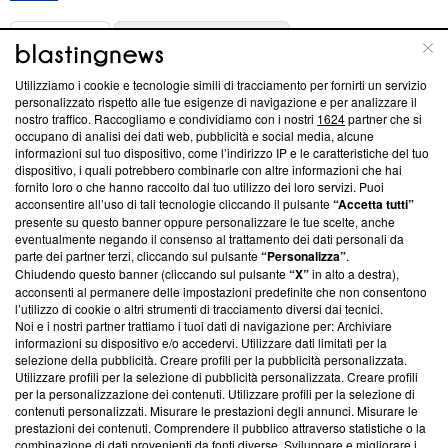
ABOUT
LINEA EDITORIALE
Utilizziamo i cookie e tecnologie simili di tracciamento per fornirti un servizio
Questa sezione offre informazioni trasparenti su Blasting
personalizzato rispetto alle tue esigenze di navigazione e per analizzare il
nostro traffico. Raccogliamo e condividiamo con i nostri
1624
partner che si
News, sui nostri processi editoriali e su come ci impegniamo a
occupano di analisi dei dati web, pubblicità e social media, alcune
creare news di qualità. Inoltre, afferma la nostra aderenza a
informazioni sul tuo dispositivo, come l’indirizzo IP e le caratteristiche del tuo
‘Trust Project - News with Integrity’
Blasting News non è
dispositivo, i quali potrebbero combinarle con altre informazioni che hai
ancora membro del programma, ma ha richiesto di farne
fornito loro o che hanno raccolto dal tuo utilizzo dei loro servizi. Puoi
parte; Trust Project non ha ancora effettuato una verifica di
acconsentire all’uso di tali tecnologie cliccando il pulsante
“Accetta tutti”
conformità agli standard.
presente su questo banner oppure personalizzare le tue scelte, anche
eventualmente negando il consenso al trattamento dei dati personali da
parte dei partner terzi, cliccando sul pulsante
“Personalizza”
.
Su di noi
Chiudendo questo banner (cliccando sul pulsante
“X”
in alto a destra),
acconsenti al permanere delle impostazioni predefinite che non consentono
Team editoriale
l’utilizzo di cookie o altri strumenti di tracciamento diversi dai tecnici.
Noi e i nostri partner trattiamo i tuoi dati di navigazione per: Archiviare
Corporate
informazioni su dispositivo e/o accedervi. Utilizzare dati limitati per la
selezione della pubblicità. Creare profili per la pubblicità personalizzata.
Redazione
Utilizzare profili per la selezione di pubblicità personalizzata. Creare profili
per la personalizzazione dei contenuti. Utilizzare profili per la selezione di
Informativa Privacy
contenuti personalizzati. Misurare le prestazioni degli annunci. Misurare le
prestazioni dei contenuti. Comprendere il pubblico attraverso statistiche o la
Cookie Policy
combinazione di dati provenienti da fonti diverse. Sviluppare e migliorare i