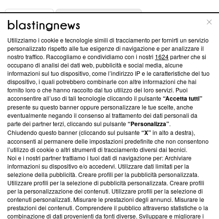
ABOUT
LINEA EDITORIALE
Utilizziamo i cookie e tecnologie simili di tracciamento per fornirti un servizio
Questa sezione offre informazioni trasparenti su Blasting
personalizzato rispetto alle tue esigenze di navigazione e per analizzare il
nostro traffico. Raccogliamo e condividiamo con i nostri
1624
partner che si
News, sui nostri processi editoriali e su come ci impegniamo a
occupano di analisi dei dati web, pubblicità e social media, alcune
creare news di qualità. Inoltre, afferma la nostra aderenza a
informazioni sul tuo dispositivo, come l’indirizzo IP e le caratteristiche del tuo
‘Trust Project - News with Integrity’
Blasting News non è
dispositivo, i quali potrebbero combinarle con altre informazioni che hai
ancora membro del programma, ma ha richiesto di farne
fornito loro o che hanno raccolto dal tuo utilizzo dei loro servizi. Puoi
parte; Trust Project non ha ancora effettuato una verifica di
acconsentire all’uso di tali tecnologie cliccando il pulsante
“Accetta tutti”
conformità agli standard.
presente su questo banner oppure personalizzare le tue scelte, anche
eventualmente negando il consenso al trattamento dei dati personali da
parte dei partner terzi, cliccando sul pulsante
“Personalizza”
.
Su di noi
Chiudendo questo banner (cliccando sul pulsante
“X”
in alto a destra),
acconsenti al permanere delle impostazioni predefinite che non consentono
Team editoriale
l’utilizzo di cookie o altri strumenti di tracciamento diversi dai tecnici.
Noi e i nostri partner trattiamo i tuoi dati di navigazione per: Archiviare
Corporate
informazioni su dispositivo e/o accedervi. Utilizzare dati limitati per la
selezione della pubblicità. Creare profili per la pubblicità personalizzata.
Redazione
Utilizzare profili per la selezione di pubblicità personalizzata. Creare profili
per la personalizzazione dei contenuti. Utilizzare profili per la selezione di
Informativa Privacy
contenuti personalizzati. Misurare le prestazioni degli annunci. Misurare le
prestazioni dei contenuti. Comprendere il pubblico attraverso statistiche o la
Cookie Policy
combinazione di dati provenienti da fonti diverse. Sviluppare e migliorare i