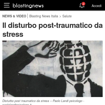
2
Accedi
NEWS & VIDEO
Blasting News Italia
>
Salute
Il disturbo post-traumatico da
stress
Disturbo post traumatico da stress – Paolo Landi psicologo -
paololandipsicologo.it