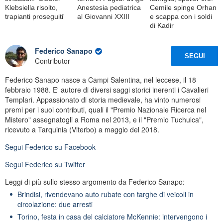
Klebsiella risolto,
Anestesia pediatrica
Cemile spinge Orhan
trapianti proseguiti'
al Giovanni XXIII
e scappa con i soldi
di Kadir
Federico Sanapo
SEGUI
Contributor
Federico Sanapo nasce a Campi Salentina, nel leccese, il 18
febbraio 1988. E' autore di diversi saggi storici inerenti i Cavalieri
Templari. Appassionato di storia medievale, ha vinto numerosi
premi per i suoi contributi, quali il "Premio Nazionale Ricerca nel
Mistero" assegnatogli a Roma nel 2013, e il "Premio Tuchulca",
ricevuto a Tarquinia (Viterbo) a maggio del 2018.
Segui
Federico
su Facebook
Segui
Federico
su Twitter
Leggi di più sullo stesso argomento da Federico Sanapo:
Brindisi, rivendevano auto rubate con targhe di veicoli in
circolazione: due arresti
Torino, festa in casa del calciatore McKennie: intervengono i