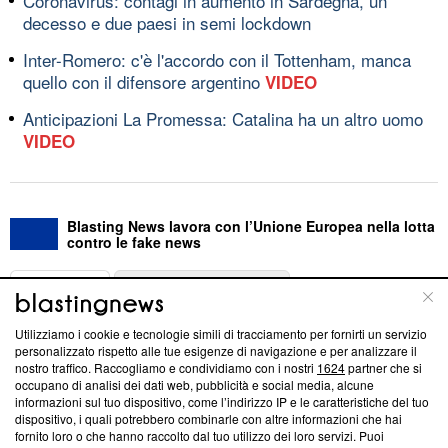
Coronavirus: contagi in aumento in Sardegna, un
decesso e due paesi in semi lockdown
Inter-Romero: c'è l'accordo con il Tottenham, manca
quello con il difensore argentino
VIDEO
Anticipazioni La Promessa: Catalina ha un altro uomo
VIDEO
Blasting News lavora con l’Unione Europea nella lotta
contro le fake news
ABOUT
LINEA EDITORIALE
Utilizziamo i cookie e tecnologie simili di tracciamento per fornirti un servizio
Questa sezione offre informazioni trasparenti su Blasting
personalizzato rispetto alle tue esigenze di navigazione e per analizzare il
nostro traffico. Raccogliamo e condividiamo con i nostri
1624
partner che si
News, sui nostri processi editoriali e su come ci impegniamo a
occupano di analisi dei dati web, pubblicità e social media, alcune
creare news di qualità. Inoltre, afferma la nostra aderenza a
informazioni sul tuo dispositivo, come l’indirizzo IP e le caratteristiche del tuo
‘Trust Project - News with Integrity’
Blasting News non è
dispositivo, i quali potrebbero combinarle con altre informazioni che hai
ancora membro del programma, ma ha richiesto di farne
fornito loro o che hanno raccolto dal tuo utilizzo dei loro servizi. Puoi