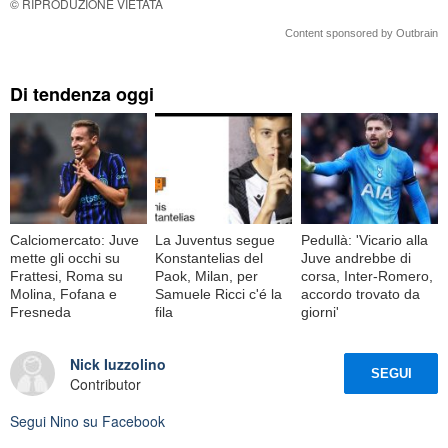
© RIPRODUZIONE VIETATA
Content sponsored by Outbrain
Di tendenza oggi
Calciomercato: Juve
La Juventus segue
Pedullà: 'Vicario alla
mette gli occhi su
Konstantelias del
Juve andrebbe di
Frattesi, Roma su
Paok, Milan, per
corsa, Inter-Romero,
Molina, Fofana e
Samuele Ricci c'é la
accordo trovato da
Fresneda
fila
giorni'
Nick Iuzzolino
SEGUI
Contributor
Segui
Nino
su Facebook