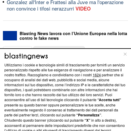
Gonzalez all'Inter e Frattesi alla Juve ma l'operazione
non convince i tifosi nerazzurri
VIDEO
Blasting News lavora con l’Unione Europea nella lotta
contro le fake news
ABOUT
LINEA EDITORIALE
Utilizziamo i cookie e tecnologie simili di tracciamento per fornirti un servizio
Questa sezione offre informazioni trasparenti su Blasting
personalizzato rispetto alle tue esigenze di navigazione e per analizzare il
nostro traffico. Raccogliamo e condividiamo con i nostri
1624
partner che si
News, sui nostri processi editoriali e su come ci impegniamo a
occupano di analisi dei dati web, pubblicità e social media, alcune
creare news di qualità. Inoltre, afferma la nostra aderenza a
informazioni sul tuo dispositivo, come l’indirizzo IP e le caratteristiche del tuo
‘Trust Project - News with Integrity’
Blasting News non è
dispositivo, i quali potrebbero combinarle con altre informazioni che hai
ancora membro del programma, ma ha richiesto di farne
fornito loro o che hanno raccolto dal tuo utilizzo dei loro servizi. Puoi
parte; Trust Project non ha ancora effettuato una verifica di
acconsentire all’uso di tali tecnologie cliccando il pulsante
“Accetta tutti”
conformità agli standard.
presente su questo banner oppure personalizzare le tue scelte, anche
eventualmente negando il consenso al trattamento dei dati personali da
parte dei partner terzi, cliccando sul pulsante
“Personalizza”
.
Su di noi
Chiudendo questo banner (cliccando sul pulsante
“X”
in alto a destra),
acconsenti al permanere delle impostazioni predefinite che non consentono
Team editoriale
l’utilizzo di cookie o altri strumenti di tracciamento diversi dai tecnici.