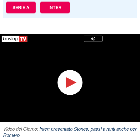
SERIE A
INTER
Video del Giorno:
Inter: presentato Stones, passi avanti anche per
Romero