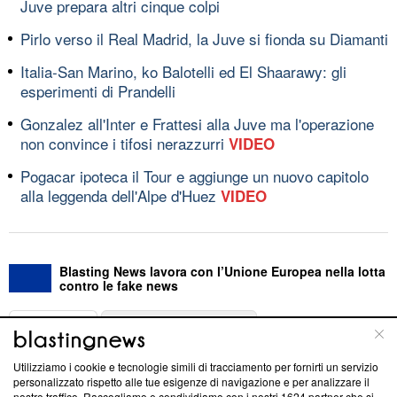
Juve prepara altri cinque colpi
Pirlo verso il Real Madrid, la Juve si fionda su Diamanti
Italia-San Marino, ko Balotelli ed El Shaarawy: gli
esperimenti di Prandelli
Gonzalez all'Inter e Frattesi alla Juve ma l'operazione
non convince i tifosi nerazzurri
VIDEO
Pogacar ipoteca il Tour e aggiunge un nuovo capitolo
alla leggenda dell'Alpe d'Huez
VIDEO
Blasting News lavora con l’Unione Europea nella lotta
contro le fake news
ABOUT
LINEA EDITORIALE
Utilizziamo i cookie e tecnologie simili di tracciamento per fornirti un servizio
Questa sezione offre informazioni trasparenti su Blasting
personalizzato rispetto alle tue esigenze di navigazione e per analizzare il
nostro traffico. Raccogliamo e condividiamo con i nostri
1624
partner che si