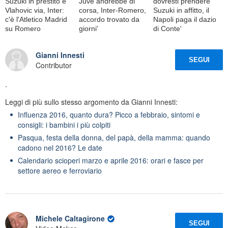
Suzuki in prestito e
Juve andrebbe di
dovresti prendere
Vlahovic via, Inter:
corsa, Inter-Romero,
Suzuki in affitto, il
c'è l'Atletico Madrid
accordo trovato da
Napoli paga il dazio
su Romero
giorni'
di Conte'
Gianni Innesti
SEGUI
Contributor
.
Leggi di più sullo stesso argomento da Gianni Innesti:
Influenza 2016, quanto dura? Picco a febbraio, sintomi e
consigli: i bambini i più colpiti
Pasqua, festa della donna, del papà, della mamma: quando
cadono nel 2016? Le date
Calendario scioperi marzo e aprile 2016: orari e fasce per
settore aereo e ferroviario
Michele Caltagirone
SEGUI