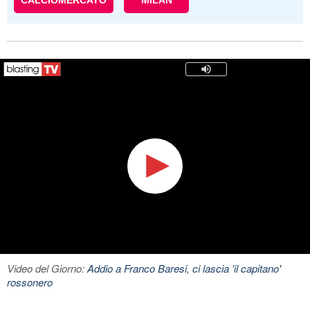
CALCIOMERCATO
MILAN
Video del Giorno:
Addio a Franco Baresi, ci lascia 'il capitano'
rossonero