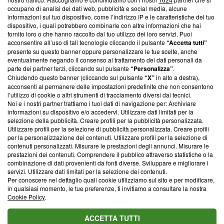
News, sui nostri processi editoriali e su come ci impegniamo a
occupano di analisi dei dati web, pubblicità e social media, alcune
creare news di qualità. Inoltre, afferma la nostra aderenza a
informazioni sul tuo dispositivo, come l’indirizzo IP e le caratteristiche del tuo
‘Trust Project - News with Integrity’
Blasting News non è
dispositivo, i quali potrebbero combinarle con altre informazioni che hai
ancora membro del programma, ma ha richiesto di farne
fornito loro o che hanno raccolto dal tuo utilizzo dei loro servizi. Puoi
parte; Trust Project non ha ancora effettuato una verifica di
acconsentire all’uso di tali tecnologie cliccando il pulsante
“Accetta tutti”
conformità agli standard.
presente su questo banner oppure personalizzare le tue scelte, anche
eventualmente negando il consenso al trattamento dei dati personali da
parte dei partner terzi, cliccando sul pulsante
“Personalizza”
.
Su di noi
Chiudendo questo banner (cliccando sul pulsante
“X”
in alto a destra),
acconsenti al permanere delle impostazioni predefinite che non consentono
Team editoriale
l’utilizzo di cookie o altri strumenti di tracciamento diversi dai tecnici.
Noi e i nostri partner trattiamo i tuoi dati di navigazione per: Archiviare
Corporate
informazioni su dispositivo e/o accedervi. Utilizzare dati limitati per la
selezione della pubblicità. Creare profili per la pubblicità personalizzata.
Redazione
Utilizzare profili per la selezione di pubblicità personalizzata. Creare profili
per la personalizzazione dei contenuti. Utilizzare profili per la selezione di
Informativa Privacy
contenuti personalizzati. Misurare le prestazioni degli annunci. Misurare le
prestazioni dei contenuti. Comprendere il pubblico attraverso statistiche o la
Cookie Policy
combinazione di dati provenienti da fonti diverse. Sviluppare e migliorare i
servizi. Utilizzare dati limitati per la selezione dei contenuti.
Blasting SA, IDI CHE-247.845.224, Via Carlo Frasca, 3 - 6900
Per conoscere nel dettaglio quali cookie utilizziamo sul sito e per modificare,
Lugano (Svizzera) Tel:
+39 0690258937
in qualsiasi momento, le tue preferenze, ti invitiamo a consultare la nostra
Cookie Policy
.
© 2026 Blasting News
ACCETTA TUTTI