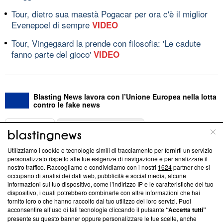
Tour, dietro sua maestà Pogacar per ora c'è il miglior
Evenepoel di sempre
VIDEO
Tour, Vingegaard la prende con filosofia: 'Le cadute
fanno parte del gioco'
VIDEO
Blasting News lavora con l’Unione Europea nella lotta
contro le fake news
ABOUT
LINEA EDITORIALE
Utilizziamo i cookie e tecnologie simili di tracciamento per fornirti un servizio
Questa sezione offre informazioni trasparenti su Blasting
personalizzato rispetto alle tue esigenze di navigazione e per analizzare il
nostro traffico. Raccogliamo e condividiamo con i nostri
1624
partner che si
News, sui nostri processi editoriali e su come ci impegniamo a
occupano di analisi dei dati web, pubblicità e social media, alcune
creare news di qualità. Inoltre, afferma la nostra aderenza a
informazioni sul tuo dispositivo, come l’indirizzo IP e le caratteristiche del tuo
‘Trust Project - News with Integrity’
Blasting News non è
dispositivo, i quali potrebbero combinarle con altre informazioni che hai
ancora membro del programma, ma ha richiesto di farne
fornito loro o che hanno raccolto dal tuo utilizzo dei loro servizi. Puoi
parte; Trust Project non ha ancora effettuato una verifica di
acconsentire all’uso di tali tecnologie cliccando il pulsante
“Accetta tutti”
conformità agli standard.
presente su questo banner oppure personalizzare le tue scelte, anche