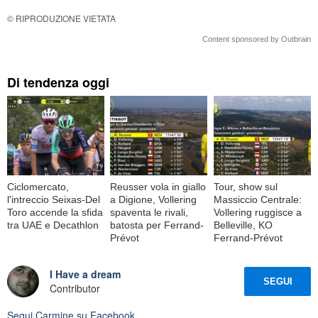
© RIPRODUZIONE VIETATA
Content sponsored by Outbrain
Di tendenza oggi
Ciclomercato,
Reusser vola in giallo
Tour, show sul
l'intreccio Seixas-Del
a Digione, Vollering
Massiccio Centrale:
Toro accende la sfida
spaventa le rivali,
Vollering ruggisce a
tra UAE e Decathlon
batosta per Ferrand-
Belleville, KO
Prévot
Ferrand-Prévot
I Have a dream
SEGUI
Contributor
Segui
Carmine
su Facebook