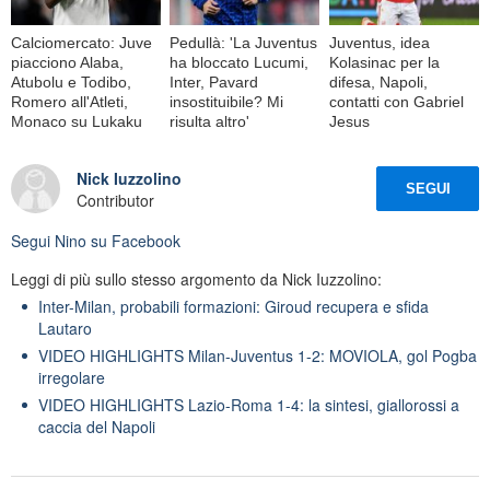
Calciomercato: Juve
Pedullà: 'La Juventus
Juventus, idea
piacciono Alaba,
ha bloccato Lucumi,
Kolasinac per la
Atubolu e Todibo,
Inter, Pavard
difesa, Napoli,
Romero all'Atleti,
insostituibile? Mi
contatti con Gabriel
Monaco su Lukaku
risulta altro'
Jesus
Nick Iuzzolino
SEGUI
Contributor
Segui
Nino
su Facebook
Leggi di più sullo stesso argomento da Nick Iuzzolino:
Inter-Milan, probabili formazioni: Giroud recupera e sfida
Lautaro
VIDEO HIGHLIGHTS Milan-Juventus 1-2: MOVIOLA, gol Pogba
irregolare
VIDEO HIGHLIGHTS Lazio-Roma 1-4: la sintesi, giallorossi a
caccia del Napoli