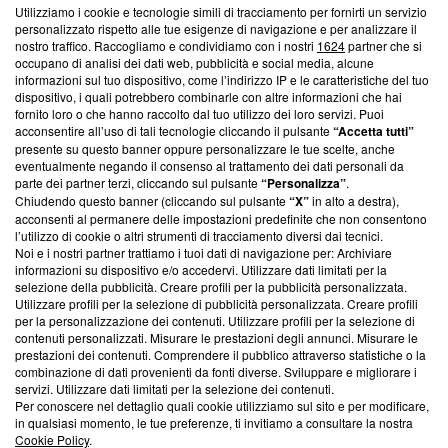
Utilizziamo i cookie e tecnologie simili di tracciamento per fornirti un servizio
personalizzato rispetto alle tue esigenze di navigazione e per analizzare il
Questa sezione offre informazioni trasparenti su Blasting
nostro traffico. Raccogliamo e condividiamo con i nostri
1624
partner che si
News, sui nostri processi editoriali e su come ci impegniamo a
occupano di analisi dei dati web, pubblicità e social media, alcune
creare news di qualità. Inoltre, afferma la nostra aderenza a
informazioni sul tuo dispositivo, come l’indirizzo IP e le caratteristiche del tuo
dispositivo, i quali potrebbero combinarle con altre informazioni che hai
‘Trust Project - News with Integrity’
Blasting News non è
fornito loro o che hanno raccolto dal tuo utilizzo dei loro servizi. Puoi
ancora membro del programma, ma ha richiesto di farne
acconsentire all’uso di tali tecnologie cliccando il pulsante
“Accetta tutti”
parte; Trust Project non ha ancora effettuato una verifica di
presente su questo banner oppure personalizzare le tue scelte, anche
conformità agli standard.
eventualmente negando il consenso al trattamento dei dati personali da
parte dei partner terzi, cliccando sul pulsante
“Personalizza”
.
Su di noi
Chiudendo questo banner (cliccando sul pulsante
“X”
in alto a destra),
acconsenti al permanere delle impostazioni predefinite che non consentono
Team editoriale
l’utilizzo di cookie o altri strumenti di tracciamento diversi dai tecnici.
Noi e i nostri partner trattiamo i tuoi dati di navigazione per: Archiviare
Corporate
informazioni su dispositivo e/o accedervi. Utilizzare dati limitati per la
selezione della pubblicità. Creare profili per la pubblicità personalizzata.
Redazione
Utilizzare profili per la selezione di pubblicità personalizzata. Creare profili
per la personalizzazione dei contenuti. Utilizzare profili per la selezione di
Informativa Privacy
contenuti personalizzati. Misurare le prestazioni degli annunci. Misurare le
prestazioni dei contenuti. Comprendere il pubblico attraverso statistiche o la
combinazione di dati provenienti da fonti diverse. Sviluppare e migliorare i
Cookie Policy
servizi. Utilizzare dati limitati per la selezione dei contenuti.
Per conoscere nel dettaglio quali cookie utilizziamo sul sito e per modificare,
Blasting SA, IDI CHE-247.845.224, Via Carlo Frasca, 3 - 6900
in qualsiasi momento, le tue preferenze, ti invitiamo a consultare la nostra
Lugano (Svizzera) Tel:
+39 0690258937
Cookie Policy
.