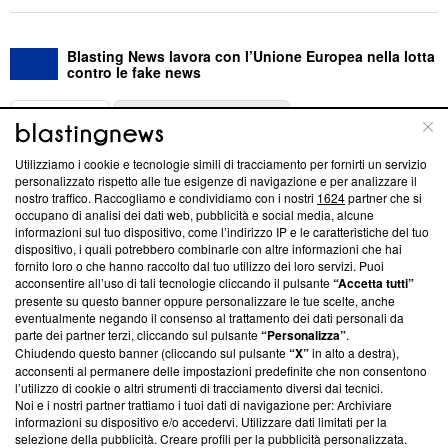
Blasting News lavora con l’Unione Europea nella lotta
contro le fake news
ABOUT
LINEA EDITORIALE
Utilizziamo i cookie e tecnologie simili di tracciamento per fornirti un servizio
Questa sezione offre informazioni trasparenti su Blasting
personalizzato rispetto alle tue esigenze di navigazione e per analizzare il
nostro traffico. Raccogliamo e condividiamo con i nostri
1624
partner che si
News, sui nostri processi editoriali e su come ci impegniamo a
occupano di analisi dei dati web, pubblicità e social media, alcune
creare news di qualità. Inoltre, afferma la nostra aderenza a
informazioni sul tuo dispositivo, come l’indirizzo IP e le caratteristiche del tuo
‘Trust Project - News with Integrity’
Blasting News non è
dispositivo, i quali potrebbero combinarle con altre informazioni che hai
ancora membro del programma, ma ha richiesto di farne
fornito loro o che hanno raccolto dal tuo utilizzo dei loro servizi. Puoi
parte; Trust Project non ha ancora effettuato una verifica di
acconsentire all’uso di tali tecnologie cliccando il pulsante
“Accetta tutti”
conformità agli standard.
presente su questo banner oppure personalizzare le tue scelte, anche
eventualmente negando il consenso al trattamento dei dati personali da
parte dei partner terzi, cliccando sul pulsante
“Personalizza”
.
Su di noi
Chiudendo questo banner (cliccando sul pulsante
“X”
in alto a destra),
acconsenti al permanere delle impostazioni predefinite che non consentono
Team editoriale
l’utilizzo di cookie o altri strumenti di tracciamento diversi dai tecnici.
Noi e i nostri partner trattiamo i tuoi dati di navigazione per: Archiviare
Corporate
informazioni su dispositivo e/o accedervi. Utilizzare dati limitati per la
selezione della pubblicità. Creare profili per la pubblicità personalizzata.
Redazione