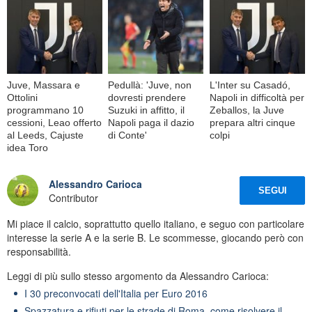
Juve, Massara e
Pedullà: 'Juve, non
L'Inter su Casadó,
Ottolini
dovresti prendere
Napoli in difficoltà per
programmano 10
Suzuki in affitto, il
Zeballos, la Juve
cessioni, Leao offerto
Napoli paga il dazio
prepara altri cinque
al Leeds, Cajuste
di Conte'
colpi
idea Toro
Alessandro Carioca
SEGUI
Contributor
Mi piace il calcio, soprattutto quello italiano, e seguo con particolare
interesse la serie A e la serie B. Le scommesse, giocando però con
responsabilità.
Leggi di più sullo stesso argomento da Alessandro Carioca:
I 30 preconvocati dell'Italia per Euro 2016
Spazzatura e rifiuti per le strade di Roma, come risolvere il