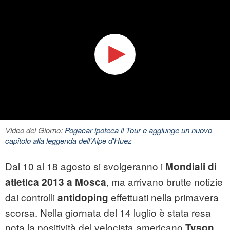
Video del Giorno:
Pogacar ipoteca il Tour e aggiunge un nuovo
capitolo alla leggenda dell'Alpe d'Huez
Dal 10 al 18 agosto si svolgeranno i
Mondiali di
, ma arrivano brutte notizie
atletica 2013 a Mosca
dai controlli
effettuati nella primavera
antidoping
scorsa. Nella giornata del 14 luglio è stata resa
nota la positività del velocista americano
Tyson