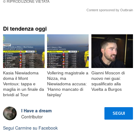
© RIPRODUZIONE VIETATA
Content sponsored by Outbrain
Di tendenza oggi
Kasia Niewiadoma
Vollering magistrale a
Gianni Moscon di
doma il Mont
Nizza, ma
nuovo nei guai:
Ventoux: tappa e
Niewiadoma accusa:
squalificato alla
maglia in un finale da
'Hanno mancato di
Vuelta a Burgos
brividi al Tour
fairplay'
I Have a dream
SEGUI
Contributor
Segui
Carmine
su Facebook