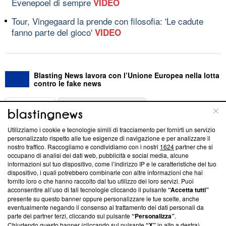
Evenepoel di sempre
VIDEO
Tour, Vingegaard la prende con filosofia: 'Le cadute
fanno parte del gioco'
VIDEO
Blasting News lavora con l’Unione Europea nella lotta
contro le fake news
ABOUT
LINEA EDITORIALE
Utilizziamo i cookie e tecnologie simili di tracciamento per fornirti un servizio
Questa sezione offre informazioni trasparenti su Blasting
personalizzato rispetto alle tue esigenze di navigazione e per analizzare il
nostro traffico. Raccogliamo e condividiamo con i nostri
1624
partner che si
News, sui nostri processi editoriali e su come ci impegniamo a
occupano di analisi dei dati web, pubblicità e social media, alcune
creare news di qualità. Inoltre, afferma la nostra aderenza a
informazioni sul tuo dispositivo, come l’indirizzo IP e le caratteristiche del tuo
‘Trust Project - News with Integrity’
Blasting News non è
dispositivo, i quali potrebbero combinarle con altre informazioni che hai
ancora membro del programma, ma ha richiesto di farne
fornito loro o che hanno raccolto dal tuo utilizzo dei loro servizi. Puoi
parte; Trust Project non ha ancora effettuato una verifica di
acconsentire all’uso di tali tecnologie cliccando il pulsante
“Accetta tutti”
conformità agli standard.
presente su questo banner oppure personalizzare le tue scelte, anche
eventualmente negando il consenso al trattamento dei dati personali da
parte dei partner terzi, cliccando sul pulsante
“Personalizza”
.
Su di noi
Chiudendo questo banner (cliccando sul pulsante
“X”
in alto a destra),