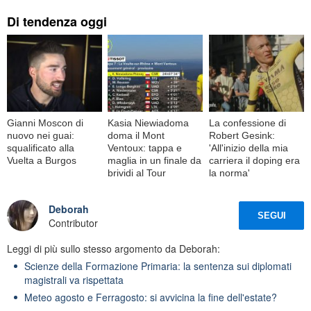
Di tendenza oggi
Gianni Moscon di
Kasia Niewiadoma
La confessione di
nuovo nei guai:
doma il Mont
Robert Gesink:
squalificato alla
Ventoux: tappa e
'All'inizio della mia
Vuelta a Burgos
maglia in un finale da
carriera il doping era
brividi al Tour
la norma'
Deborah
SEGUI
Contributor
Leggi di più sullo stesso argomento da Deborah:
Scienze della Formazione Primaria: la sentenza sui diplomati
magistrali va rispettata
Meteo agosto e Ferragosto: si avvicina la fine dell'estate?