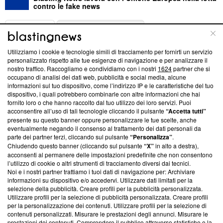
contro le fake news
ABOUT
LINEA EDITORIALE
Utilizziamo i cookie e tecnologie simili di tracciamento per fornirti un servizio
Questa sezione offre informazioni trasparenti su Blasting
personalizzato rispetto alle tue esigenze di navigazione e per analizzare il
nostro traffico. Raccogliamo e condividiamo con i nostri
1624
partner che si
News, sui nostri processi editoriali e su come ci impegniamo a
occupano di analisi dei dati web, pubblicità e social media, alcune
creare news di qualità. Inoltre, afferma la nostra aderenza a
informazioni sul tuo dispositivo, come l’indirizzo IP e le caratteristiche del tuo
‘Trust Project - News with Integrity’
Blasting News non è
dispositivo, i quali potrebbero combinarle con altre informazioni che hai
ancora membro del programma, ma ha richiesto di farne
fornito loro o che hanno raccolto dal tuo utilizzo dei loro servizi. Puoi
parte; Trust Project non ha ancora effettuato una verifica di
acconsentire all’uso di tali tecnologie cliccando il pulsante
“Accetta tutti”
conformità agli standard.
presente su questo banner oppure personalizzare le tue scelte, anche
eventualmente negando il consenso al trattamento dei dati personali da
parte dei partner terzi, cliccando sul pulsante
“Personalizza”
.
Su di noi
Chiudendo questo banner (cliccando sul pulsante
“X”
in alto a destra),
acconsenti al permanere delle impostazioni predefinite che non consentono
Team editoriale
l’utilizzo di cookie o altri strumenti di tracciamento diversi dai tecnici.
Noi e i nostri partner trattiamo i tuoi dati di navigazione per: Archiviare
Corporate
informazioni su dispositivo e/o accedervi. Utilizzare dati limitati per la
selezione della pubblicità. Creare profili per la pubblicità personalizzata.
Redazione
Utilizzare profili per la selezione di pubblicità personalizzata. Creare profili
per la personalizzazione dei contenuti. Utilizzare profili per la selezione di
Informativa Privacy
contenuti personalizzati. Misurare le prestazioni degli annunci. Misurare le
prestazioni dei contenuti. Comprendere il pubblico attraverso statistiche o la