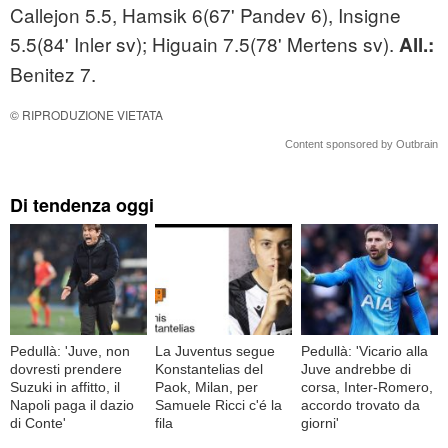
Callejon 5.5, Hamsik 6(67' Pandev 6), Insigne
5.5(84' Inler sv); Higuain 7.5(78' Mertens sv).
All.:
Benitez 7.
© RIPRODUZIONE VIETATA
Content sponsored by Outbrain
Di tendenza oggi
Pedullà: 'Juve, non
La Juventus segue
Pedullà: 'Vicario alla
dovresti prendere
Konstantelias del
Juve andrebbe di
Suzuki in affitto, il
Paok, Milan, per
corsa, Inter-Romero,
Napoli paga il dazio
Samuele Ricci c'é la
accordo trovato da
di Conte'
fila
giorni'