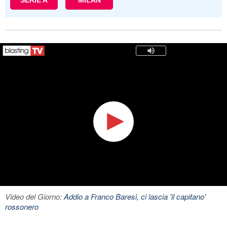
SERIE A
MILAN
Video del Giorno:
Addio a Franco Baresi, ci lascia 'il capitano'
rossonero