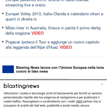
streaming live e orario
Europei Volley 2013, Italia-Olanda e calendario ottavi e
quarti in diretta tv
Milan-Inter in Australia, finisce in parità il primo derby
della stagione
VIDEO
Pogacar ipoteca il Tour e aggiunge un nuovo capitolo
alla leggenda dell'Alpe d'Huez
VIDEO
Blasting News lavora con l’Unione Europea nella lotta
contro le fake news
ABOUT
LINEA EDITORIALE
Utilizziamo i cookie e tecnologie simili di tracciamento per fornirti un servizio
Questa sezione offre informazioni trasparenti su Blasting
personalizzato rispetto alle tue esigenze di navigazione e per analizzare il
nostro traffico. Raccogliamo e condividiamo con i nostri
1624
partner che si
News, sui nostri processi editoriali e su come ci impegniamo a
occupano di analisi dei dati web, pubblicità e social media, alcune
creare news di qualità. Inoltre, afferma la nostra aderenza a