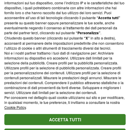
informazioni sul tuo dispositivo, come l’indirizzo IP e le caratteristiche del tuo
‘Trust Project - News with Integrity’
Blasting News non è
dispositivo, i quali potrebbero combinarle con altre informazioni che hai
ancora membro del programma, ma ha richiesto di farne
fornito loro o che hanno raccolto dal tuo utilizzo dei loro servizi. Puoi
parte; Trust Project non ha ancora effettuato una verifica di
acconsentire all’uso di tali tecnologie cliccando il pulsante
“Accetta tutti”
conformità agli standard.
presente su questo banner oppure personalizzare le tue scelte, anche
eventualmente negando il consenso al trattamento dei dati personali da
parte dei partner terzi, cliccando sul pulsante
“Personalizza”
.
Su di noi
Chiudendo questo banner (cliccando sul pulsante
“X”
in alto a destra),
acconsenti al permanere delle impostazioni predefinite che non consentono
Team editoriale
l’utilizzo di cookie o altri strumenti di tracciamento diversi dai tecnici.
Noi e i nostri partner trattiamo i tuoi dati di navigazione per: Archiviare
Corporate
informazioni su dispositivo e/o accedervi. Utilizzare dati limitati per la
selezione della pubblicità. Creare profili per la pubblicità personalizzata.
Redazione
Utilizzare profili per la selezione di pubblicità personalizzata. Creare profili
per la personalizzazione dei contenuti. Utilizzare profili per la selezione di
Informativa Privacy
contenuti personalizzati. Misurare le prestazioni degli annunci. Misurare le
prestazioni dei contenuti. Comprendere il pubblico attraverso statistiche o la
Cookie Policy
combinazione di dati provenienti da fonti diverse. Sviluppare e migliorare i
servizi. Utilizzare dati limitati per la selezione dei contenuti.
Blasting SA, IDI CHE-247.845.224, Via Carlo Frasca, 3 - 6900
Per conoscere nel dettaglio quali cookie utilizziamo sul sito e per modificare,
Lugano (Svizzera) Tel:
+39 0690258937
in qualsiasi momento, le tue preferenze, ti invitiamo a consultare la nostra
Cookie Policy
.
© 2026 Blasting News
ACCETTA TUTTI