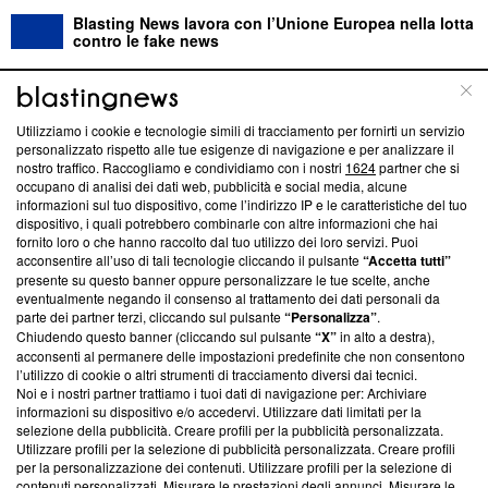
Blasting News lavora con l’Unione Europea nella lotta
contro le fake news
ABOUT
LINEA EDITORIALE
Utilizziamo i cookie e tecnologie simili di tracciamento per fornirti un servizio
personalizzato rispetto alle tue esigenze di navigazione e per analizzare il
Questa sezione offre informazioni trasparenti su Blasting
nostro traffico. Raccogliamo e condividiamo con i nostri
1624
partner che si
News, sui nostri processi editoriali e su come ci impegniamo a
occupano di analisi dei dati web, pubblicità e social media, alcune
creare news di qualità. Inoltre, afferma la nostra aderenza a
informazioni sul tuo dispositivo, come l’indirizzo IP e le caratteristiche del tuo
dispositivo, i quali potrebbero combinarle con altre informazioni che hai
‘Trust Project - News with Integrity’
Blasting News non è
fornito loro o che hanno raccolto dal tuo utilizzo dei loro servizi. Puoi
ancora membro del programma, ma ha richiesto di farne
acconsentire all’uso di tali tecnologie cliccando il pulsante
“Accetta tutti”
parte; Trust Project non ha ancora effettuato una verifica di
presente su questo banner oppure personalizzare le tue scelte, anche
conformità agli standard.
eventualmente negando il consenso al trattamento dei dati personali da
parte dei partner terzi, cliccando sul pulsante
“Personalizza”
.
Su di noi
Chiudendo questo banner (cliccando sul pulsante
“X”
in alto a destra),
acconsenti al permanere delle impostazioni predefinite che non consentono
Team editoriale
l’utilizzo di cookie o altri strumenti di tracciamento diversi dai tecnici.
Noi e i nostri partner trattiamo i tuoi dati di navigazione per: Archiviare
Corporate
informazioni su dispositivo e/o accedervi. Utilizzare dati limitati per la
selezione della pubblicità. Creare profili per la pubblicità personalizzata.
Redazione
Utilizzare profili per la selezione di pubblicità personalizzata. Creare profili
per la personalizzazione dei contenuti. Utilizzare profili per la selezione di
Informativa Privacy
contenuti personalizzati. Misurare le prestazioni degli annunci. Misurare le