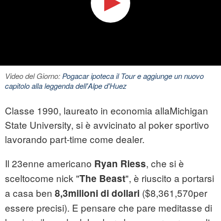
Video del Giorno:
Pogacar ipoteca il Tour e aggiunge un nuovo
capitolo alla leggenda dell'Alpe d'Huez
Classe 1990, laureato in economia allaMichigan
State University, si è avvicinato al poker sportivo
lavorando part-time come dealer.
Il 23enne americano
, che si è
Ryan Riess
sceltocome nick "
", è riuscito a portarsi
The Beast
a casa ben
($8,361,570per
8,3milioni di dollari
essere precisi). E pensare che pare meditasse di