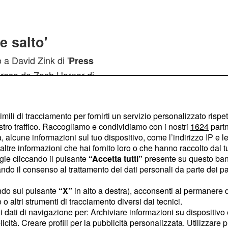
e salto'
 a David Zink di '
Press
 ripreso da Zach Harper di
 grande salto e
diventare
razia il sistema di gioco
imili di tracciamento per fornirti un servizio personalizzato rispe
 gli hanno insegnato
stro traffico. Raccogliamo e condividiamo con i nostri
1624
partn
re in un contesto vincente
 alcune informazioni sul tuo dispositivo, come l’indirizzo IP e le 
ortante per la mia
ltre informazioni che hai fornito loro o che hanno raccolto dal tuo
ogie cliccando il pulsante
“Accetta tutti”
presente su questo ban
nella maniera giusta'. La
o il consenso al trattamento dei dati personali da parte dei par
 Leonard facendogli
da
,
90 milioni di dollari
ndo sul pulsante
“X”
in alto a destra), acconsenti al permanere 
o altri strumenti di tracciamento diversi dai tecnici.
ibile degli Spurs
una
uoi dati di navigazione per: Archiviare informazioni su dispositivo 
Ginobili.
licità. Creare profili per la pubblicità personalizzata. Utilizzare p