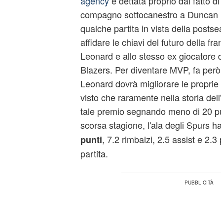
agency
è dettata proprio dal fatto di
compagno sottocanestro a Duncan (o
qualche partita in vista della posts
affidare le chiavi del futuro della fr
Leonard e allo stesso ex giocatore d
Blazers. Per diventare MVP, fa per
Leonard dovrà migliorare le proprie 
visto che raramente nella storia de
tale premio segnando meno di 20 pun
scorsa stagione, l'ala degli Spurs h
, 7.2 rimbalzi, 2.5 assist e 2.3
punti
partita.