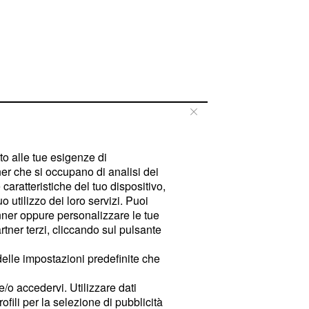
tto alle tue esigenze di
er che si occupano di analisi dei
caratteristiche del tuo dispositivo,
 utilizzo dei loro servizi. Puoi
ner oppure personalizzare le tue
tner terzi, cliccando sul pulsante
delle impostazioni predefinite che
e/o accedervi. Utilizzare dati
rofili per la selezione di pubblicità