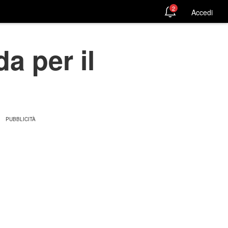
2
Accedi
a per il