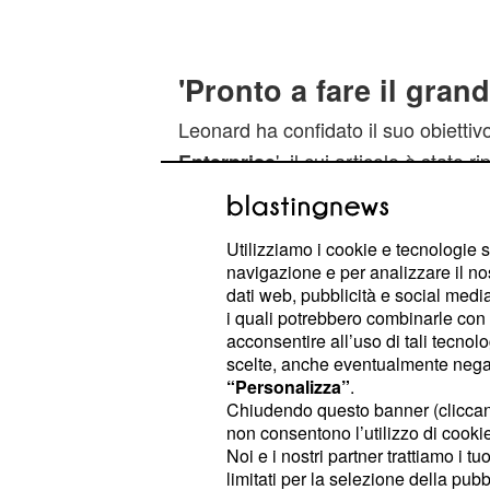
'Pronto a fare il grand
Leonard ha confidato il suo obiettivo
', il cui articolo è stato
Enterprise
: 'Sono pronto a fare il
Cbs Sports
'. L'esterno ring
un All-Star ed MVP
Utilizziamo i cookie e tecnologie s
degli Spurs ed i suoi interpreti, che
navigazione e per analizzare il no
subito la mentalità vincente: 'Gioca
dati web, pubblicità e social media,
come quello degli Spurs è stato imp
i quali potrebbero combinarle con a
acconsentire all’uso di tali tecnol
crescita: qui ho imparato a giocare 
scelte, anche eventualmente negand
franchigia ha premiato le qualità di
“Personalizza”
.
firmare un contratto quinquennale 
Chiudendo questo banner (clicca
non consentono l’utilizzo di cookie 
ritenendolo un elemento imprescind
Noi e i nostri partner trattiamo i t
volta concluso il ciclo con Duncan
e 
limitati per la selezione della pubb