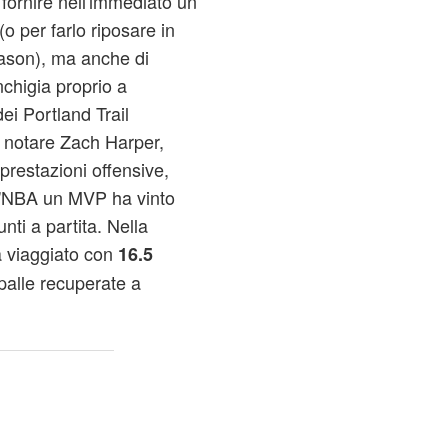
 fornire nell'immediato un
 per farlo riposare in
eason), ma anche di
anchigia proprio a
ei Portland Trail
ò notare Zach Harper,
prestazioni offensive,
ll'NBA un MVP ha vinto
ti a partita. Nella
a viaggiato con
16.5
 palle recuperate a