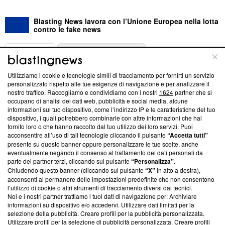
Blasting News lavora con l’Unione Europea nella lotta
contro le fake news
ABOUT
LINEA EDITORIALE
Utilizziamo i cookie e tecnologie simili di tracciamento per fornirti un servizio
Questa sezione offre informazioni trasparenti su Blasting
personalizzato rispetto alle tue esigenze di navigazione e per analizzare il
nostro traffico. Raccogliamo e condividiamo con i nostri
1624
partner che si
News, sui nostri processi editoriali e su come ci impegniamo a
occupano di analisi dei dati web, pubblicità e social media, alcune
creare news di qualità. Inoltre, afferma la nostra aderenza a
informazioni sul tuo dispositivo, come l’indirizzo IP e le caratteristiche del tuo
‘Trust Project - News with Integrity’
Blasting News non è
dispositivo, i quali potrebbero combinarle con altre informazioni che hai
ancora membro del programma, ma ha richiesto di farne
fornito loro o che hanno raccolto dal tuo utilizzo dei loro servizi. Puoi
parte; Trust Project non ha ancora effettuato una verifica di
acconsentire all’uso di tali tecnologie cliccando il pulsante
“Accetta tutti”
conformità agli standard.
presente su questo banner oppure personalizzare le tue scelte, anche
eventualmente negando il consenso al trattamento dei dati personali da
parte dei partner terzi, cliccando sul pulsante
“Personalizza”
.
Su di noi
Chiudendo questo banner (cliccando sul pulsante
“X”
in alto a destra),
acconsenti al permanere delle impostazioni predefinite che non consentono
Team editoriale
l’utilizzo di cookie o altri strumenti di tracciamento diversi dai tecnici.
Noi e i nostri partner trattiamo i tuoi dati di navigazione per: Archiviare
Corporate
informazioni su dispositivo e/o accedervi. Utilizzare dati limitati per la
selezione della pubblicità. Creare profili per la pubblicità personalizzata.
Redazione
Utilizzare profili per la selezione di pubblicità personalizzata. Creare profili