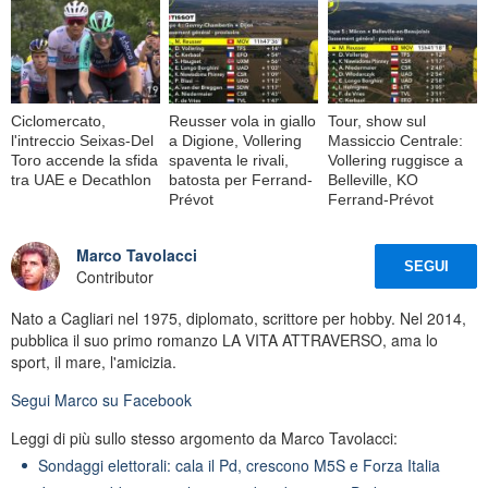
Ciclomercato,
Reusser vola in giallo
Tour, show sul
l'intreccio Seixas-Del
a Digione, Vollering
Massiccio Centrale:
Toro accende la sfida
spaventa le rivali,
Vollering ruggisce a
tra UAE e Decathlon
batosta per Ferrand-
Belleville, KO
Prévot
Ferrand-Prévot
Marco Tavolacci
SEGUI
Contributor
Nato a Cagliari nel 1975, diplomato, scrittore per hobby. Nel 2014,
pubblica il suo primo romanzo LA VITA ATTRAVERSO, ama lo
sport, il mare, l'amicizia.
Segui
Marco
su Facebook
Leggi di più sullo stesso argomento da Marco Tavolacci:
Sondaggi elettorali: cala il Pd, crescono M5S e Forza Italia