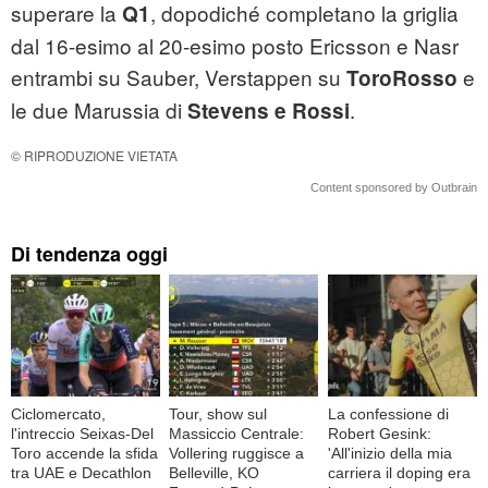
superare la
, dopodiché completano la griglia
Q1
dal 16-esimo al 20-esimo posto Ericsson e Nasr
entrambi su Sauber, Verstappen su
e
ToroRosso
le due Marussia di
.
Stevens e Rossi
© RIPRODUZIONE VIETATA
Content sponsored by Outbrain
Di tendenza oggi
Ciclomercato,
Tour, show sul
La confessione di
l'intreccio Seixas-Del
Massiccio Centrale:
Robert Gesink:
Toro accende la sfida
Vollering ruggisce a
'All'inizio della mia
tra UAE e Decathlon
Belleville, KO
carriera il doping era