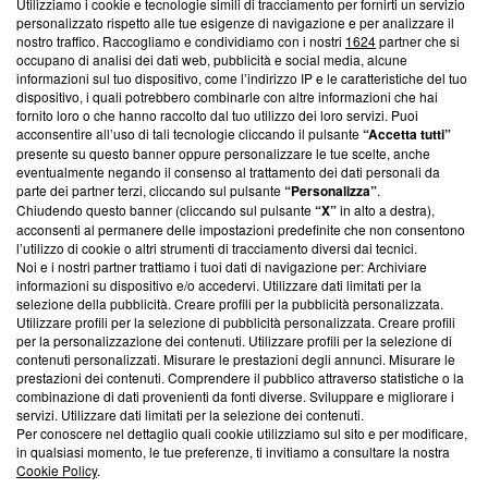
Utilizziamo i cookie e tecnologie simili di tracciamento per fornirti un servizio
Questa sezione offre informazioni trasparenti su Blasting
personalizzato rispetto alle tue esigenze di navigazione e per analizzare il
nostro traffico. Raccogliamo e condividiamo con i nostri
1624
partner che si
News, sui nostri processi editoriali e su come ci impegniamo a
occupano di analisi dei dati web, pubblicità e social media, alcune
creare news di qualità. Inoltre, afferma la nostra aderenza a
informazioni sul tuo dispositivo, come l’indirizzo IP e le caratteristiche del tuo
‘Trust Project - News with Integrity’
Blasting News non è
dispositivo, i quali potrebbero combinarle con altre informazioni che hai
ancora membro del programma, ma ha richiesto di farne
fornito loro o che hanno raccolto dal tuo utilizzo dei loro servizi. Puoi
parte; Trust Project non ha ancora effettuato una verifica di
acconsentire all’uso di tali tecnologie cliccando il pulsante
“Accetta tutti”
conformità agli standard.
presente su questo banner oppure personalizzare le tue scelte, anche
eventualmente negando il consenso al trattamento dei dati personali da
parte dei partner terzi, cliccando sul pulsante
“Personalizza”
.
Su di noi
Chiudendo questo banner (cliccando sul pulsante
“X”
in alto a destra),
acconsenti al permanere delle impostazioni predefinite che non consentono
Team editoriale
l’utilizzo di cookie o altri strumenti di tracciamento diversi dai tecnici.
Noi e i nostri partner trattiamo i tuoi dati di navigazione per: Archiviare
Corporate
informazioni su dispositivo e/o accedervi. Utilizzare dati limitati per la
selezione della pubblicità. Creare profili per la pubblicità personalizzata.
Redazione
Utilizzare profili per la selezione di pubblicità personalizzata. Creare profili
per la personalizzazione dei contenuti. Utilizzare profili per la selezione di
Informativa Privacy
contenuti personalizzati. Misurare le prestazioni degli annunci. Misurare le
prestazioni dei contenuti. Comprendere il pubblico attraverso statistiche o la
Cookie Policy
combinazione di dati provenienti da fonti diverse. Sviluppare e migliorare i
servizi. Utilizzare dati limitati per la selezione dei contenuti.
Blasting SA, IDI CHE-247.845.224, Via Carlo Frasca, 3 - 6900
Per conoscere nel dettaglio quali cookie utilizziamo sul sito e per modificare,
Lugano (Svizzera) Tel:
+39 0690258937
in qualsiasi momento, le tue preferenze, ti invitiamo a consultare la nostra
Cookie Policy
.
© 2026 Blasting News