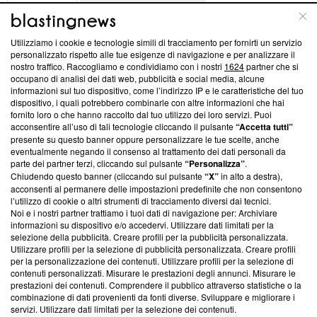
ABOUT
LINEA EDITORIALE
Utilizziamo i cookie e tecnologie simili di tracciamento per fornirti un servizio
Questa sezione offre informazioni trasparenti su Blasting
personalizzato rispetto alle tue esigenze di navigazione e per analizzare il
nostro traffico. Raccogliamo e condividiamo con i nostri
1624
partner che si
News, sui nostri processi editoriali e su come ci impegniamo a
occupano di analisi dei dati web, pubblicità e social media, alcune
creare news di qualità. Inoltre, afferma la nostra aderenza a
informazioni sul tuo dispositivo, come l’indirizzo IP e le caratteristiche del tuo
‘Trust Project - News with Integrity’
Blasting News non è
dispositivo, i quali potrebbero combinarle con altre informazioni che hai
ancora membro del programma, ma ha richiesto di farne
fornito loro o che hanno raccolto dal tuo utilizzo dei loro servizi. Puoi
parte; Trust Project non ha ancora effettuato una verifica di
acconsentire all’uso di tali tecnologie cliccando il pulsante
“Accetta tutti”
conformità agli standard.
presente su questo banner oppure personalizzare le tue scelte, anche
eventualmente negando il consenso al trattamento dei dati personali da
parte dei partner terzi, cliccando sul pulsante
“Personalizza”
.
Su di noi
Chiudendo questo banner (cliccando sul pulsante
“X”
in alto a destra),
acconsenti al permanere delle impostazioni predefinite che non consentono
Team editoriale
l’utilizzo di cookie o altri strumenti di tracciamento diversi dai tecnici.
Noi e i nostri partner trattiamo i tuoi dati di navigazione per: Archiviare
Corporate
informazioni su dispositivo e/o accedervi. Utilizzare dati limitati per la
selezione della pubblicità. Creare profili per la pubblicità personalizzata.
Redazione
Utilizzare profili per la selezione di pubblicità personalizzata. Creare profili
per la personalizzazione dei contenuti. Utilizzare profili per la selezione di
Informativa Privacy
contenuti personalizzati. Misurare le prestazioni degli annunci. Misurare le
prestazioni dei contenuti. Comprendere il pubblico attraverso statistiche o la
Cookie Policy
combinazione di dati provenienti da fonti diverse. Sviluppare e migliorare i
servizi. Utilizzare dati limitati per la selezione dei contenuti.
Blasting SA, IDI CHE-247.845.224, Via Carlo Frasca, 3 - 6900