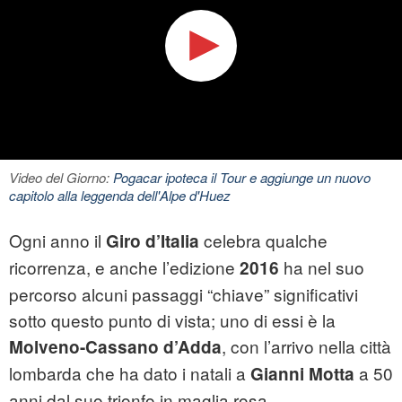
Video del Giorno:
Pogacar ipoteca il Tour e aggiunge un nuovo
capitolo alla leggenda dell'Alpe d'Huez
Ogni anno il
celebra qualche
Giro d’Italia
ricorrenza, e anche l’edizione
ha nel suo
2016
percorso alcuni passaggi “chiave” significativi
sotto questo punto di vista; uno di essi è la
, con l’arrivo nella città
Molveno-Cassano d’Adda
lombarda che ha dato i natali a
a 50
Gianni Motta
anni dal suo trionfo in maglia rosa.