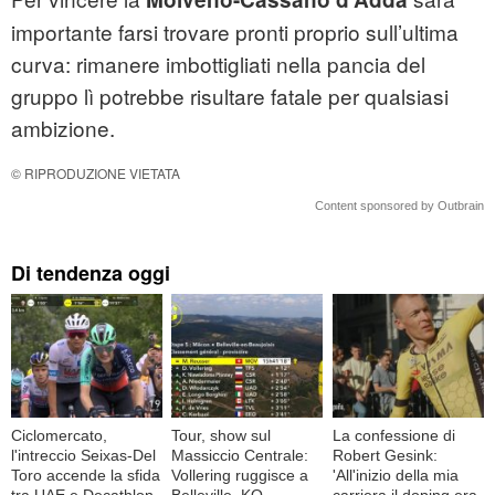
importante farsi trovare pronti proprio sull’ultima
curva: rimanere imbottigliati nella pancia del
gruppo lì potrebbe risultare fatale per qualsiasi
ambizione.
© RIPRODUZIONE VIETATA
Content sponsored by Outbrain
Di tendenza oggi
Ciclomercato,
Tour, show sul
La confessione di
l'intreccio Seixas-Del
Massiccio Centrale:
Robert Gesink:
Toro accende la sfida
Vollering ruggisce a
'All'inizio della mia
tra UAE e Decathlon
Belleville, KO
carriera il doping era