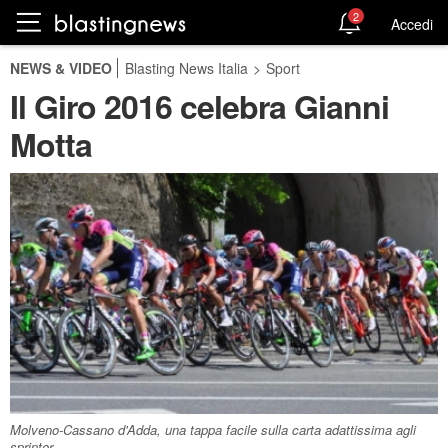
2
Accedi
NEWS & VIDEO
Blasting News Italia
>
Sport
Il Giro 2016 celebra Gianni
Motta
Molveno-Cassano d'Adda, una tappa facile sulla carta adattissima agli
sprinter