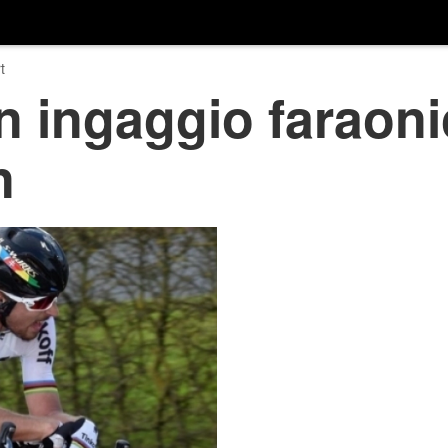
t
n ingaggio faraoni
n