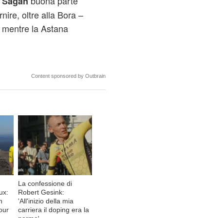
u
buona parte
Sagan
nire, oltre alla Bora –
, mentre la Astana
Content sponsored by Outbrain
La confessione di
ux:
Robert Gesink:
n
'All'inizio della mia
Tour
carriera il doping era la