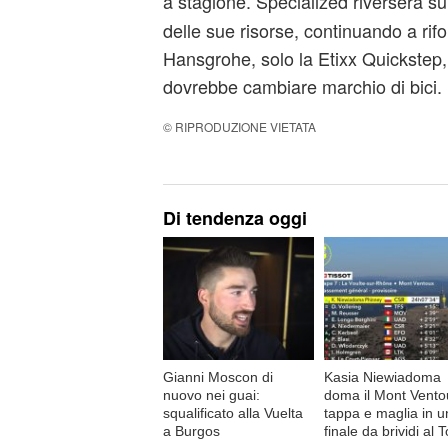
a stagione. Specialized riverserà s
delle sue risorse, continuando a rifor
Hansgrohe, solo la Etixx Quickstep
dovrebbe cambiare marchio di bici.
© RIPRODUZIONE VIETATA
Di tendenza oggi
Gianni Moscon di
Kasia Niewiadoma
nuovo nei guai:
doma il Mont Vento
squalificato alla Vuelta
tappa e maglia in u
a Burgos
finale da brividi al 