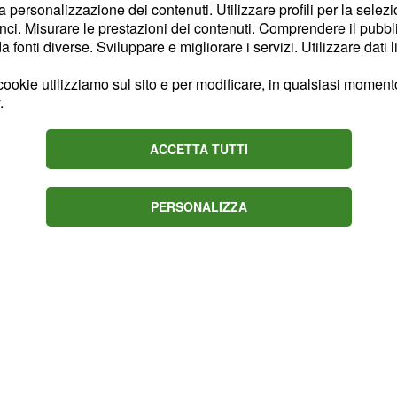
este economiche. L’altra
la personalizzazione dei contenuti. Utilizzare profili per la selez
ci. Misurare le prestazioni dei contenuti. Comprendere il pubblic
 confermato che c’era
fonti diverse. Sviluppare e migliorare i servizi. Utilizzare dati l
che non è andato a buon
ante il Giro d’Italia, ma
ookie utilizziamo sul sito e per modificare, in qualsiasi momento,
.
e
venga a correre
Sagan
ACCETTA TUTTI
PERSONALIZZA