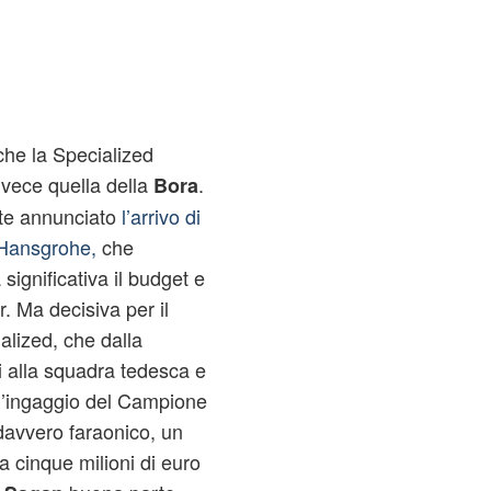
che la Specialized
invece quella della
.
Bora
te annunciato
l’arrivo di
a Hansgrohe,
che
ignificativa il budget e
r. Ma decisiva per il
alized, che dalla
i alla squadra tedesca e
ll’ingaggio del Campione
davvero faraonico, un
a cinque milioni di euro