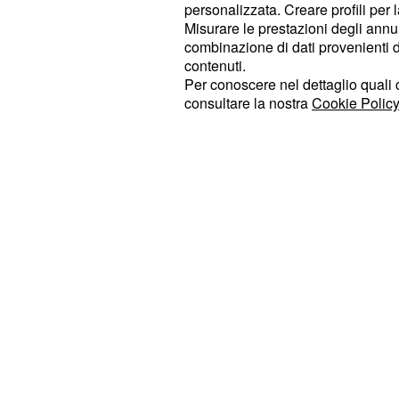
definendo troppo esose le sue richi
personalizzata. Creare profili per 
Misurare le prestazioni degli annun
è appunto la Astana. Vinokourov ha
combinazione di dati provenienti da 
stato un approccio con Sagan, ma 
contenuti.
fine. “Abbiamo avuto dei colloqui dur
Per conoscere nel dettaglio quali c
consultare la nostra
Cookie Policy
la cosa si è fermata lì, è difficile ch
da noi” ha dichiarato Vinokourov.