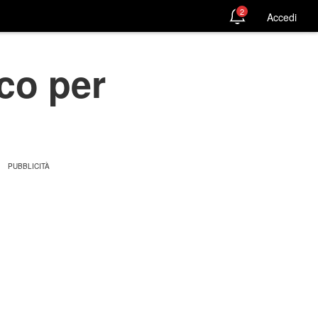
2
Accedi
co per