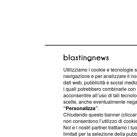
Utilizziamo i cookie e tecnologie s
navigazione e per analizzare il no
A tessere le fila del trasferimento di
dati web, pubblicità e social media,
, l’azienda americana pro
Specialized
i quali potrebbero combinarle con a
acconsentire all’uso di tali tecnol
Specialized ha voluto fortemente c
scelte, anche eventualmente negand
pedalare sulle sue bici. Il marchio 
“Personalizza”
.
attualmente altre due squadre World 
Chiudendo questo banner (clicca
non consentono l’utilizzo di cookie 
del campione slovacco, team che ch
Noi e i nostri partner trattiamo i t
Una è la Etixx Quickstep, che ha ch
limitati per la selezione della pubb