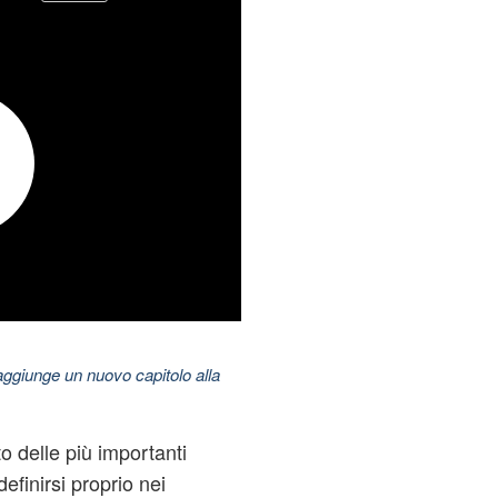
aggiunge un nuovo capitolo alla
 delle più importanti
efinirsi proprio nei