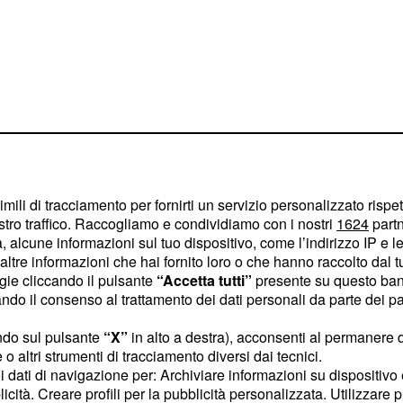
imili di tracciamento per fornirti un servizio personalizzato rispe
stro traffico. Raccogliamo e condividiamo con i nostri
1624
partn
 Sagan è stata infatti la
 alcune informazioni sul tuo dispositivo, come l’indirizzo IP e le 
duttrice di biciclette.
ltre informazioni che hai fornito loro o che hanno raccolto dal tuo
ogie cliccando il pulsante
“Accetta tutti”
presente su questo ban
he Sagan continuasse a
o il consenso al trattamento dei dati personali da parte dei par
americano rifornisce
Tour oltre alla Tinkoff
ndo sul pulsante
“X”
in alto a destra), acconsenti al permanere 
o altri strumenti di tracciamento diversi dai tecnici.
iuderà a fine stagione.
uoi dati di navigazione per: Archiviare informazioni su dispositivo 
iuso le porte a Sagan
licità. Creare profili per la pubblicità personalizzata. Utilizzare p