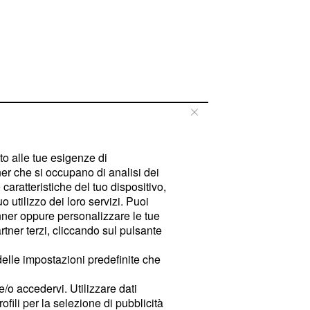
tto alle tue esigenze di
er che si occupano di analisi dei
caratteristiche del tuo dispositivo,
 utilizzo dei loro servizi. Puoi
ner oppure personalizzare le tue
tner terzi, cliccando sul pulsante
delle impostazioni predefinite che
e/o accedervi. Utilizzare dati
rofili per la selezione di pubblicità