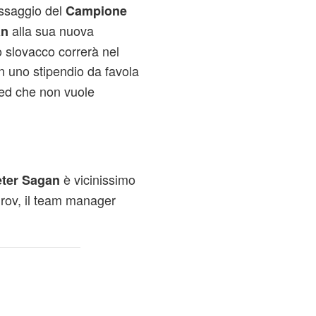
passaggio del
Campione
alla sua nuova
an
o slovacco correrà nel
n uno stipendio da favola
zed che non vuole
è vicinissimo
ter Sagan
urov, il team manager