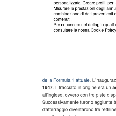
personalizzata. Creare profili per 
Misurare le prestazioni degli annun
combinazione di dati provenienti da 
contenuti.
Per conoscere nel dettaglio quali c
consultare la nostra
Cookie Policy
Informazioni sul circu
Il circuito inglese è uno dei più stor
della Formula 1 attuale
. L'inauguraz
. Il tracciato in origine era un
1947
a
all'inglese, ovvero con tre piste disp
Successivamente furono aggiunte tre
d'atterraggio diventarono tre rettilinei