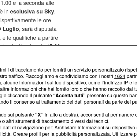
11.00 e la seconda alle
 è in
.
esclusiva su Sky
 rispettivamente le ore
, sarà disputata
 Luglio
 e le qualifiche a partire
i dovrà attendere le 15.30
iche su Rai 2).Lo
alle
omenica 10 Luglio
imili di tracciamento per fornirti un servizio personalizzato rispe
 alle 18.40 si Rai 2.
stro traffico. Raccogliamo e condividiamo con i nostri
1624
partn
 GP sul sito della Rai in
 alcune informazioni sul tuo dispositivo, come l’indirizzo IP e le 
 TV in chiaro.
ltre informazioni che hai fornito loro o che hanno raccolto dal tuo
ogie cliccando il pulsante
“Accetta tutti”
presente su questo ban
o il consenso al trattamento dei dati personali da parte dei par
ndo sul pulsante
“X”
in alto a destra), acconsenti al permanere 
o altri strumenti di tracciamento diversi dai tecnici.
uoi dati di navigazione per: Archiviare informazioni su dispositivo 
licità. Creare profili per la pubblicità personalizzata. Utilizzare p