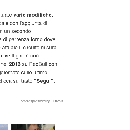
ttuate
,
varie modifiche
cale con l'aggiunta di
 in un secondo
ia di partenza torno dove
attuale il circuito misura
.Il giro record
urve
 nel
su RedBull con
2013
ggiornato sulle ultime
licca sul tasto
"Segui".
Content sponsored by Outbrain