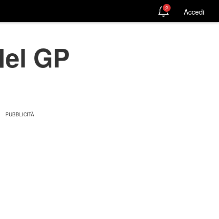
2
Accedi
del GP