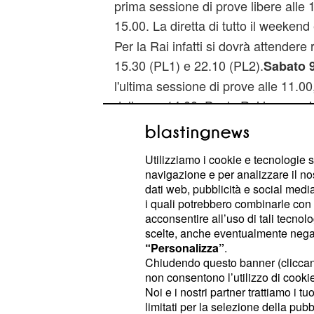
prima sessione di prove libere alle 
15.00. La diretta di tutto il weekend
Per la Rai infatti si dovrà attendere
15.30 (PL1) e 22.10 (PL2).
Sabato 9
l'ultima sessione di prove alle 11.00,
dalle ore 14.00. Per la Rai invece s
(PL3 su Rai Sport 2) e 18.15 (qualif
spegnimento dei semafori avverrà
d
Utilizziamo i cookie e tecnologie s
14.00 in esclusiva su Sky Sport F1 e
navigazione e per analizzare il no
Inoltre si possono seguire le fasi del
dati web, pubblicità e social media,
streaming rispettando gli orari della
i quali potrebbero combinarle con a
acconsentire all’uso di tali tecnol
scelte, anche eventualmente negand
“Personalizza”
.
Chiudendo questo banner (clicca
non consentono l’utilizzo di cookie 
Noi e i nostri partner trattiamo i t
limitati per la selezione della pubb