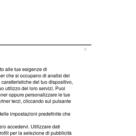
tto alle tue esigenze di
er che si occupano di analisi dei
caratteristiche del tuo dispositivo,
 utilizzo dei loro servizi. Puoi
ner oppure personalizzare le tue
tner terzi, cliccando sul pulsante
delle impostazioni predefinite che
e/o accedervi. Utilizzare dati
rofili per la selezione di pubblicità