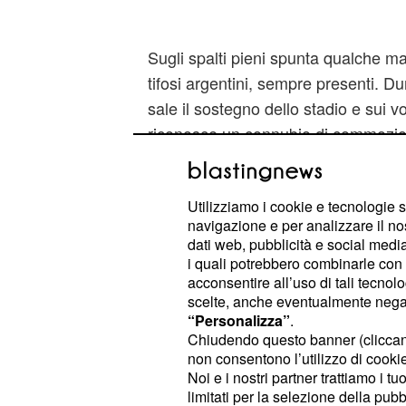
Sugli spalti pieni spunta qualche ma
tifosi argentini, sempre presenti. Du
sale il sostegno dello stadio e sui vol
riconosce un connubio di commozio
All Blacks fanno capire sin da subito 
sarà battaglia. Inscenano la Kapa o 
Utilizziamo i cookie e tecnologie s
guidata da Aaron Smith. L'Argentina
navigazione e per analizzare il no
crescere in ambito internazionale, so
dati web, pubblicità e social media,
squadra degli Jaguares, dal 2016 ne
i quali potrebbero combinarle con a
acconsentire all’uso di tali tecnol
Blacks cercano il 14 esimo success
scelte, anche eventualmente negand
a oggi hanno giocato 59 partite, di 
“Personalizza”
.
Nuova Zelanda non perdono da 42 p
Chiudendo questo banner (clicca
non consentono l’utilizzo di cookie 
percentuale di vittoria casalinga par
Noi e i nostri partner trattiamo i t
limitati per la selezione della pubb