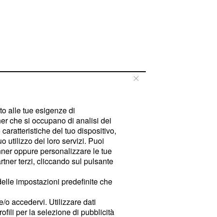
tto alle tue esigenze di
er che si occupano di analisi dei
caratteristiche del tuo dispositivo,
 utilizzo dei loro servizi. Puoi
ner oppure personalizzare le tue
tner terzi, cliccando sul pulsante
delle impostazioni predefinite che
e/o accedervi. Utilizzare dati
rofili per la selezione di pubblicità