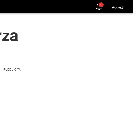
2
Accedi
rza