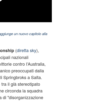
aggiunge un nuovo capitolo alla
(
diretta sky
),
ionship
cipali nazionali
ttorie contro l'Australia,
ganico preoccupati dalla
gli Springbroks a Salta.
ra il già stereotipato
che circonda la squadra
a di "disorganizzazione