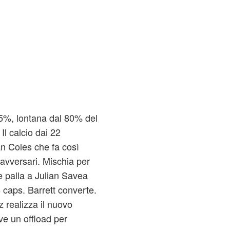
65%, lontana dal 80% del
l calcio dai 22
n Coles che fa così
 avversari. Mischia per
e e palla a Julian Savea
 caps. Barrett converte.
z realizza il nuovo
ve un offload per