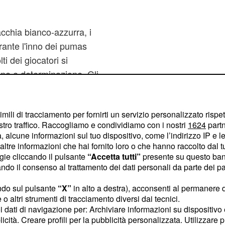
cchia bianco-azzurra, i
rante l'inno dei
pumas
ti dei giocatori si
ne e determinazione. Gli
ai loro rivali che oggi
Pango, l'haka cattiva,
imili di tracciamento per fornirti un servizio personalizzato rispe
 in un anno è riuscita a
stro traffico. Raccogliamo e condividiamo con i nostri
1624
partn
prattutto grazie alla
 alcune informazioni sul tuo dispositivo, come l’indirizzo IP e le 
l Superugby. Gli All
ltre informazioni che hai fornito loro o che hanno raccolto dal tuo
ogie cliccando il pulsante
“Accetta tutti”
presente su questo ban
o consecutivo. Dal 2011
o il consenso al trattamento dei dati personali da parte dei par
queste solo 3 perse. In
artite e hanno una
ndo sul pulsante
“X”
in alto a destra), acconsenti al permanere 
o altri strumenti di tracciamento diversi dai tecnici.
i al 83%.
uoi dati di navigazione per: Archiviare informazioni su dispositivo 
licità. Creare profili per la pubblicità personalizzata. Utilizzare p