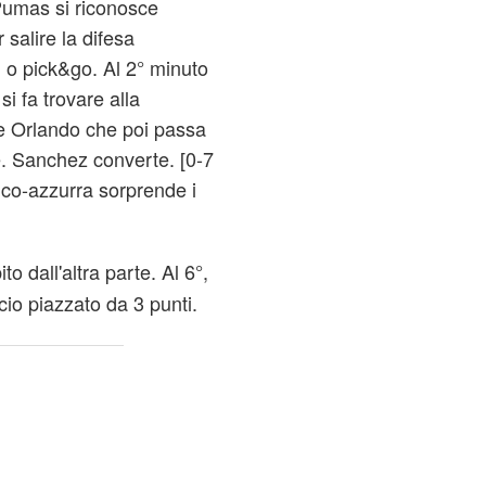
Pumas si riconosce
r salire la difesa
 o pick&go. Al 2° minuto
si fa trovare alla
 e Orlando che poi passa
e. Sanchez converte. [0-7
nco-azzurra sorprende i
o dall'altra parte. Al 6°,
cio piazzato da 3 punti.