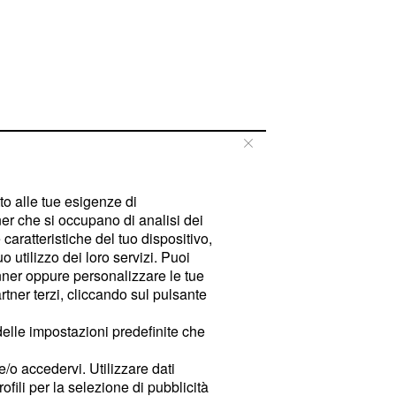
tto alle tue esigenze di
er che si occupano di analisi dei
caratteristiche del tuo dispositivo,
 utilizzo dei loro servizi. Puoi
ner oppure personalizzare le tue
tner terzi, cliccando sul pulsante
delle impostazioni predefinite che
e/o accedervi. Utilizzare dati
rofili per la selezione di pubblicità