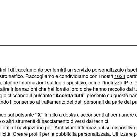
imili di tracciamento per fornirti un servizio personalizzato rispe
stro traffico. Raccogliamo e condividiamo con i nostri
1624
partn
prima volta nelle fasi
 alcune informazioni sul tuo dispositivo, come l’indirizzo IP e le 
i, e poi una seconda
ltre informazioni che hai fornito loro o che hanno raccolto dal tuo
ogie cliccando il pulsante
“Accetta tutti”
presente su questo ban
 Durante il passaggio
o il consenso al trattamento dei dati personali da parte dei par
to un contatto nelle
causato una maxicaduta.
ndo sul pulsante
“X”
in alto a destra), acconsenti al permanere 
o altri strumenti di tracciamento diversi dai tecnici.
ristoff, e per tutti e
uoi dati di navigazione per: Archiviare informazioni su dispositivo 
così. I due campioni
licità. Creare profili per la pubblicità personalizzata. Utilizzare p