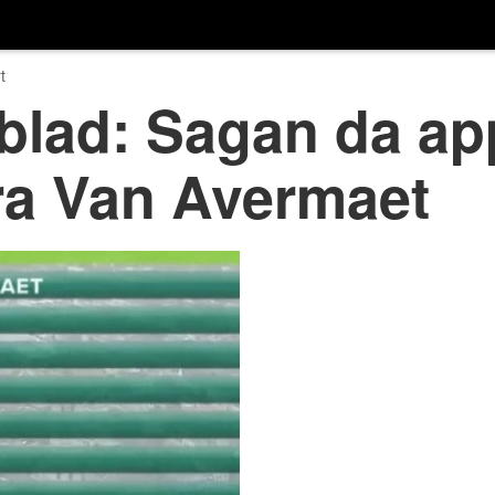
t
blad: Sagan da ap
ra Van Avermaet