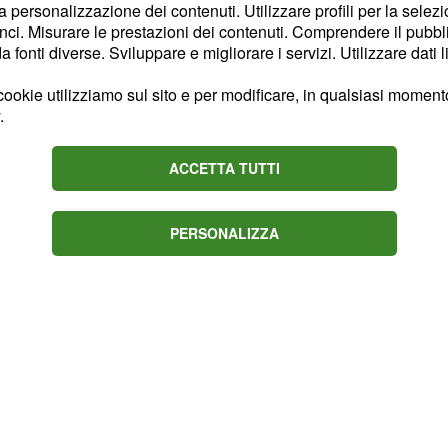
o delle escoriazioni, ma
la personalizzazione dei contenuti. Utilizzare profili per la selez
ci. Misurare le prestazioni dei contenuti. Comprendere il pubblic
 è stato possibile
fonti diverse. Sviluppare e migliorare i servizi. Utilizzare dati l
ookie utilizziamo sul sito e per modificare, in qualsiasi momento,
.
ggio di una fuga con
ACCETTA TUTTI
Goethem e Van Hecke,
 a tutta velocità.
PERSONALIZZA