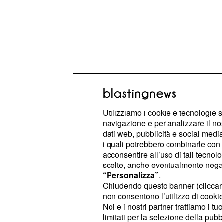
Utilizziamo i cookie e tecnologie s
navigazione e per analizzare il no
Il campione fiammingo è caduto una 
dati web, pubblicità e social media,
iniziali, riprendendo senza problem
i quali potrebbero combinarle con a
acconsentire all’uso di tali tecnol
quando mancavano 62 km all’arrivo.
scelte, anche eventualmente negand
sul tratto di pavè di Donderj, c’è sta
“Personalizza”
.
prime posizioni del gruppo che ha 
Chiudendo questo banner (clicca
non consentono l’utilizzo di cookie 
Sono finiti per terra anche Boonen e K
Noi e i nostri partner trattiamo i t
due la corsa per la vittoria è finita 
limitati per la selezione della pubb