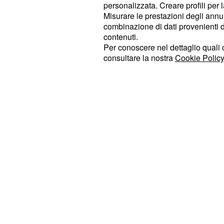
hanno apparentemente riportato sol
personalizzata. Creare profili per 
Misurare le prestazioni degli annun
con la corsa ormai lanciatissima non
combinazione di dati provenienti da 
rientrare nel vivo della contesa.
contenuti.
Per conoscere nel dettaglio quali c
consultare la nostra
Cookie Policy
Sagan dà spettacolo
Fino a lì la corsa era stata appanna
Bagdonas, Jules, Teunissen, Van 
iniziata dopo una prima ora pedalata