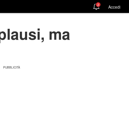
2
Accedi
plausi, ma