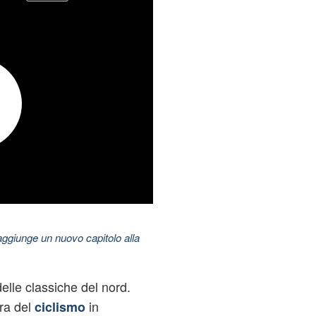
aggiunge un nuovo capitolo alla
delle classiche del nord.
ura del
in
ciclismo