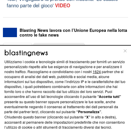
fanno parte del gioco'
VIDEO
Blasting News lavora con l’Unione Europea nella lotta
contro le fake news
ABOUT
LINEA EDITORIALE
Utilizziamo i cookie e tecnologie simili di tracciamento per fornirti un servizio
Questa sezione offre informazioni trasparenti su Blasting
personalizzato rispetto alle tue esigenze di navigazione e per analizzare il
nostro traffico. Raccogliamo e condividiamo con i nostri
1624
partner che si
News, sui nostri processi editoriali e su come ci impegniamo a
occupano di analisi dei dati web, pubblicità e social media, alcune
creare news di qualità. Inoltre, afferma la nostra aderenza a
informazioni sul tuo dispositivo, come l’indirizzo IP e le caratteristiche del tuo
‘Trust Project - News with Integrity’
Blasting News non è
dispositivo, i quali potrebbero combinarle con altre informazioni che hai
ancora membro del programma, ma ha richiesto di farne
fornito loro o che hanno raccolto dal tuo utilizzo dei loro servizi. Puoi
parte; Trust Project non ha ancora effettuato una verifica di
acconsentire all’uso di tali tecnologie cliccando il pulsante
“Accetta tutti”
conformità agli standard.
presente su questo banner oppure personalizzare le tue scelte, anche
eventualmente negando il consenso al trattamento dei dati personali da
parte dei partner terzi, cliccando sul pulsante
“Personalizza”
.
Su di noi
Chiudendo questo banner (cliccando sul pulsante
“X”
in alto a destra),
acconsenti al permanere delle impostazioni predefinite che non consentono
Team editoriale
l’utilizzo di cookie o altri strumenti di tracciamento diversi dai tecnici.