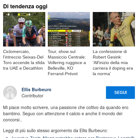
Di tendenza oggi
Ciclomercato,
Tour, show sul
La confessione di
l'intreccio Seixas-Del
Massiccio Centrale:
Robert Gesink:
Toro accende la sfida
Vollering ruggisce a
'All'inizio della mia
tra UAE e Decathlon
Belleville, KO
carriera il doping era
Ferrand-Prévot
la norma'
Ellis Burbeuro
SEGUI
Contributor
Mi piace molto scrivere, una passione che coltivo da quando ero
bambino. Seguo con attenzione il calcio e anche il mondo dei
concorsi..
Leggi di più sullo stesso argomento da Ellis Burbeuro:
Juventus-Zenit: Allegri potrebbe optare per Bentancur, Locatelli