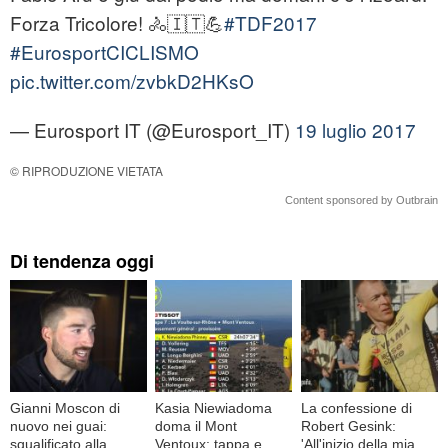
Forza Tricolore! 🚴🇮🇹💪
#TDF2017
#EurosportCICLISMO
pic.twitter.com/zvbkD2HKsO
— Eurosport IT (@Eurosport_IT)
19 luglio 2017
© RIPRODUZIONE VIETATA
Content sponsored by Outbrain
Di tendenza oggi
Gianni Moscon di
Kasia Niewiadoma
La confessione di
nuovo nei guai:
doma il Mont
Robert Gesink:
squalificato alla
Ventoux: tappa e
'All'inizio della mia