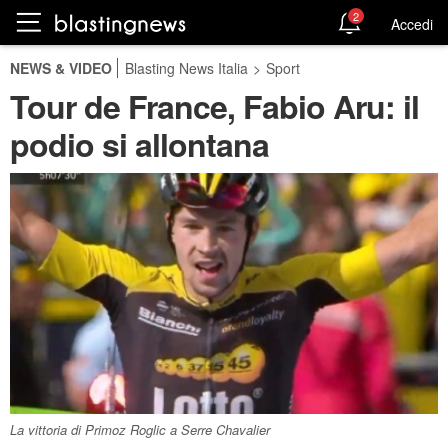
2
Accedi
NEWS & VIDEO
Blasting News Italia
>
Sport
Tour de France, Fabio Aru: il
podio si allontana
La vittoria di Primoz Roglic a Serre Chavalier