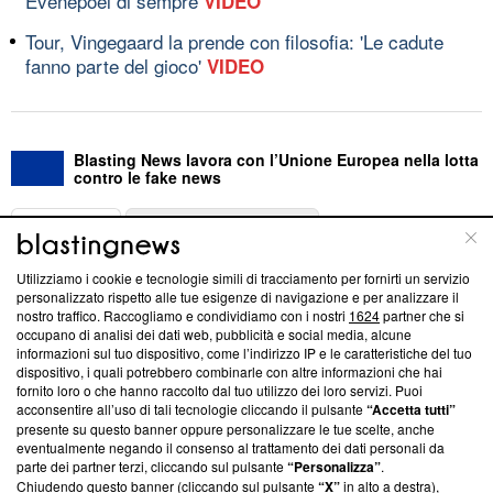
Evenepoel di sempre
VIDEO
Tour, Vingegaard la prende con filosofia: 'Le cadute
fanno parte del gioco'
VIDEO
Blasting News lavora con l’Unione Europea nella lotta
contro le fake news
ABOUT
LINEA EDITORIALE
Utilizziamo i cookie e tecnologie simili di tracciamento per fornirti un servizio
Questa sezione offre informazioni trasparenti su Blasting
personalizzato rispetto alle tue esigenze di navigazione e per analizzare il
nostro traffico. Raccogliamo e condividiamo con i nostri
1624
partner che si
News, sui nostri processi editoriali e su come ci impegniamo a
occupano di analisi dei dati web, pubblicità e social media, alcune
creare news di qualità. Inoltre, afferma la nostra aderenza a
informazioni sul tuo dispositivo, come l’indirizzo IP e le caratteristiche del tuo
‘Trust Project - News with Integrity’
Blasting News non è
dispositivo, i quali potrebbero combinarle con altre informazioni che hai
ancora membro del programma, ma ha richiesto di farne
fornito loro o che hanno raccolto dal tuo utilizzo dei loro servizi. Puoi
parte; Trust Project non ha ancora effettuato una verifica di
acconsentire all’uso di tali tecnologie cliccando il pulsante
“Accetta tutti”
conformità agli standard.
presente su questo banner oppure personalizzare le tue scelte, anche
eventualmente negando il consenso al trattamento dei dati personali da
parte dei partner terzi, cliccando sul pulsante
“Personalizza”
.
Su di noi
Chiudendo questo banner (cliccando sul pulsante
“X”
in alto a destra),