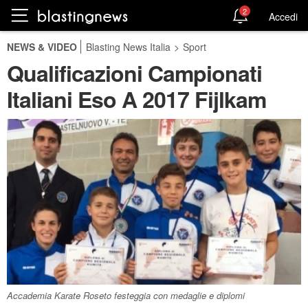
2
Accedi
NEWS & VIDEO
Blasting News Italia
>
Sport
Qualificazioni Campionati
Italiani Eso A 2017 Fijlkam
Accademia Karate Roseto festeggia con medaglie e diplomi