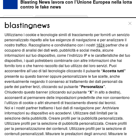
Blasting News lavora con l’Unione Europea nella lotta
contro le fake news
ABOUT
LINEA EDITORIALE
Utilizziamo i cookie e tecnologie simili di tracciamento per fornirti un servizio
Questa sezione offre informazioni trasparenti su Blasting
personalizzato rispetto alle tue esigenze di navigazione e per analizzare il
nostro traffico. Raccogliamo e condividiamo con i nostri
1624
partner che si
News, sui nostri processi editoriali e su come ci impegniamo a
occupano di analisi dei dati web, pubblicità e social media, alcune
creare news di qualità. Inoltre, afferma la nostra aderenza a
informazioni sul tuo dispositivo, come l’indirizzo IP e le caratteristiche del tuo
‘Trust Project - News with Integrity’
Blasting News non è
dispositivo, i quali potrebbero combinarle con altre informazioni che hai
ancora membro del programma, ma ha richiesto di farne
fornito loro o che hanno raccolto dal tuo utilizzo dei loro servizi. Puoi
parte; Trust Project non ha ancora effettuato una verifica di
acconsentire all’uso di tali tecnologie cliccando il pulsante
“Accetta tutti”
conformità agli standard.
presente su questo banner oppure personalizzare le tue scelte, anche
eventualmente negando il consenso al trattamento dei dati personali da
parte dei partner terzi, cliccando sul pulsante
“Personalizza”
.
Su di noi
Chiudendo questo banner (cliccando sul pulsante
“X”
in alto a destra),
acconsenti al permanere delle impostazioni predefinite che non consentono
Team editoriale
l’utilizzo di cookie o altri strumenti di tracciamento diversi dai tecnici.
Noi e i nostri partner trattiamo i tuoi dati di navigazione per: Archiviare
Corporate
informazioni su dispositivo e/o accedervi. Utilizzare dati limitati per la
selezione della pubblicità. Creare profili per la pubblicità personalizzata.
Redazione
Utilizzare profili per la selezione di pubblicità personalizzata. Creare profili
per la personalizzazione dei contenuti. Utilizzare profili per la selezione di
Informativa Privacy
contenuti personalizzati. Misurare le prestazioni degli annunci. Misurare le