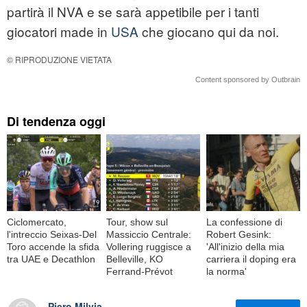
partirà il NVA e se sarà appetibile per i tanti
giocatori made in
USA
che giocano qui da noi.
© RIPRODUZIONE VIETATA
Content sponsored by Outbrain
Di tendenza oggi
Ciclomercato,
Tour, show sul
La confessione di
l'intreccio Seixas-Del
Massiccio Centrale:
Robert Gesink:
Toro accende la sfida
Vollering ruggisce a
'All'inizio della mia
tra UAE e Decathlon
Belleville, KO
carriera il doping era
Ferrand-Prévot
la norma'
Piero Milvia