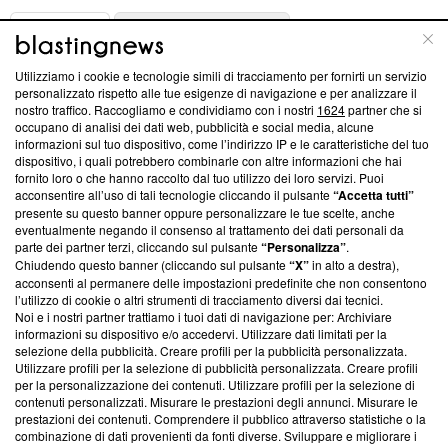
ABOUT
LINEA EDITORIALE
Utilizziamo i cookie e tecnologie simili di tracciamento per fornirti un servizio
Questa sezione offre informazioni trasparenti su Blasting
personalizzato rispetto alle tue esigenze di navigazione e per analizzare il
nostro traffico. Raccogliamo e condividiamo con i nostri
1624
partner che si
News, sui nostri processi editoriali e su come ci impegniamo a
occupano di analisi dei dati web, pubblicità e social media, alcune
creare news di qualità. Inoltre, afferma la nostra aderenza a
informazioni sul tuo dispositivo, come l’indirizzo IP e le caratteristiche del tuo
‘Trust Project - News with Integrity’
Blasting News non è
dispositivo, i quali potrebbero combinarle con altre informazioni che hai
ancora membro del programma, ma ha richiesto di farne
fornito loro o che hanno raccolto dal tuo utilizzo dei loro servizi. Puoi
parte; Trust Project non ha ancora effettuato una verifica di
acconsentire all’uso di tali tecnologie cliccando il pulsante
“Accetta tutti”
conformità agli standard.
presente su questo banner oppure personalizzare le tue scelte, anche
eventualmente negando il consenso al trattamento dei dati personali da
parte dei partner terzi, cliccando sul pulsante
“Personalizza”
.
Su di noi
Chiudendo questo banner (cliccando sul pulsante
“X”
in alto a destra),
acconsenti al permanere delle impostazioni predefinite che non consentono
Team editoriale
l’utilizzo di cookie o altri strumenti di tracciamento diversi dai tecnici.
Noi e i nostri partner trattiamo i tuoi dati di navigazione per: Archiviare
Corporate
informazioni su dispositivo e/o accedervi. Utilizzare dati limitati per la
selezione della pubblicità. Creare profili per la pubblicità personalizzata.
Redazione
Utilizzare profili per la selezione di pubblicità personalizzata. Creare profili
per la personalizzazione dei contenuti. Utilizzare profili per la selezione di
Informativa Privacy
contenuti personalizzati. Misurare le prestazioni degli annunci. Misurare le
prestazioni dei contenuti. Comprendere il pubblico attraverso statistiche o la
Cookie Policy
combinazione di dati provenienti da fonti diverse. Sviluppare e migliorare i