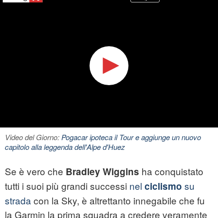
Video del Giorno:
Pogacar ipoteca il Tour e aggiunge un nuovo
capitolo alla leggenda dell'Alpe d'Huez
Se è vero che
ha conquistato
Bradley Wiggins
tutti i suoi più grandi successi
nel
su
ciclismo
strada
con la Sky, è altrettanto innegabile che fu
la Garmin la prima squadra a credere veramente