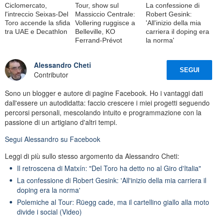
Ciclomercato,
Tour, show sul
La confessione di
l'intreccio Seixas-Del
Massiccio Centrale:
Robert Gesink:
Toro accende la sfida
Vollering ruggisce a
'All'inizio della mia
tra UAE e Decathlon
Belleville, KO
carriera il doping era
Ferrand-Prévot
la norma'
Alessandro Cheti
SEGUI
Contributor
Sono un blogger e autore di pagine Facebook. Ho i vantaggi dati
dall'essere un autodidatta: faccio crescere i miei progetti seguendo
percorsi personali, mescolando intuito e programmazione con la
passione di un artigiano d'altri tempi.
Segui
Alessandro
su Facebook
Leggi di più sullo stesso argomento da Alessandro Cheti:
Il retroscena di Matxín: "Del Toro ha detto no al Giro d'Italia"
La confessione di Robert Gesink: 'All'inizio della mia carriera il
doping era la norma'
Polemiche al Tour: Rüegg cade, ma il cartellino giallo alla moto
divide i social (Video)