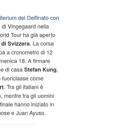
riterium del Delfinato con
o di Vingegaard nella
rld Tour ha già aperto
. La corsa
 di Svizzera
ppa a cronometro di 12
omenica 18. A firmare
ne di casa
,
Stefan Kung
ue fuoriclasse come
. Tra gli italiani è
rt
 mentre tra gli uomini
inale hanno iniziato in
mose e Juan Ayuso.