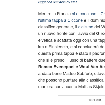
leggenda dell'Alpe d'Huez
Mentre in Francia
si è concluso il C
l'ultima tappa a Ciccone
e il domini
classifica generale, il
ciclismo
del Wo
un nuovo fronte con l'avvio del
Giro
elvetica è scattata oggi con una ta
km a Einsiedeln, e si concluderà d
questa prima tappa è stato il padro
che si è preso il lusso di battere d
Remco Evenepoel e Wout Van Ae
andato bene Matteo Sobrero, ottavo,
che possono puntare alla classifica f
maniera convincente Mattias Skjel