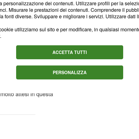
la personalizzazione dei contenuti. Utilizzare profili per la selez
ci. Misurare le prestazioni dei contenuti. Comprendere il pubblic
fonti diverse. Sviluppare e migliorare i servizi. Utilizzare dati l
e di Sobrero e
ookie utilizziamo sul sito e per modificare, in qualsiasi momento,
.
con la cronometro di 12
o veloce che ha fatto il
ACCETTA TUTTI
ata di altissimo livello,
ri specialisti delle prove
PERSONALIZZA
, il campione europeo
assando per Wout Van
olto attesi in questa