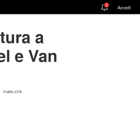
2
Accedi
tura a
el e Van