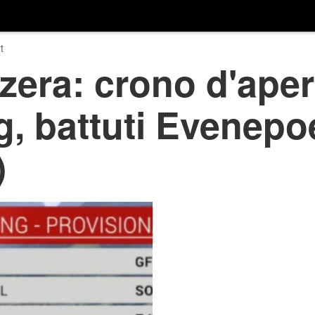
t
zzera: crono d'aper
, battuti Evenepo
)