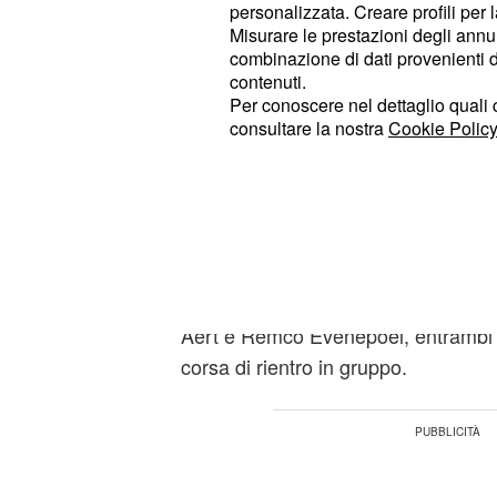
(@Noticiclismo1)
June 11, 2023
personalizzata. Creare profili per 
Misurare le prestazioni degli annun
combinazione di dati provenienti da 
Ciclismo, buone prov
contenuti.
Sheffield
Per conoscere nel dettaglio quali c
consultare la nostra
Cookie Policy
Il
è scattato oggi 
Giro di Svizzera
km a Einsiedeln, su un percorso molt
periplo del lago di Sihl. La sfida è st
vista la presenza di alcuni dei miglio
contro il tempo, dai due idoli locali
Stefan Bissegger e Stefan Kung, p
Aert e Remco Evenepoel, entrambi m
corsa di rientro in gruppo.