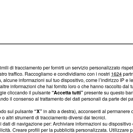
imili di tracciamento per fornirti un servizio personalizzato rispe
stro traffico. Raccogliamo e condividiamo con i nostri
1624
partn
 alcune informazioni sul tuo dispositivo, come l’indirizzo IP e le 
ltre informazioni che hai fornito loro o che hanno raccolto dal tuo
ogie cliccando il pulsante
“Accetta tutti”
presente su questo ban
 Gana la Etapa 1 del
o il consenso al trattamento dei dati personali da parte dei par
isse2023
#TDS2023
twitter.com/ehCyEP18cl
ndo sul pulsante
“X”
in alto a destra), acconsenti al permanere 
o altri strumenti di tracciamento diversi dai tecnici.
uoi dati di navigazione per: Archiviare informazioni su dispositivo 
isse2023
licità. Creare profili per la pubblicità personalizzata. Utilizzare p