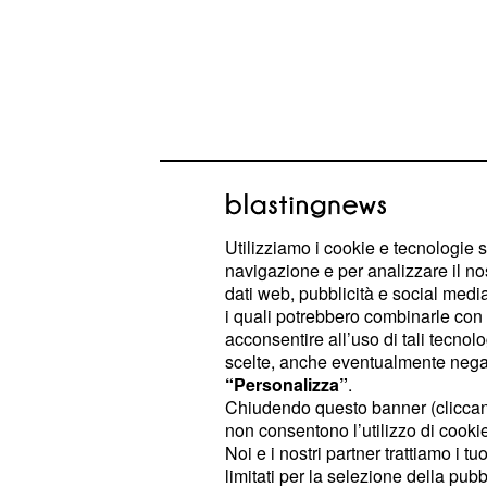
Utilizziamo i cookie e tecnologie s
navigazione e per analizzare il no
dati web, pubblicità e social media,
i quali potrebbero combinarle con a
acconsentire all’uso di tali tecnol
🏅🇨🇭Stefan Kung (Groupama-FDJ)
scelte, anche eventualmente negand
Tour de Suiza 2023 🇨🇭
#TourdeSu
“Personalizza”
.
#TDS
#Noticiclismo
#Ciclismo
pic.
Chiudendo questo banner (clicca
non consentono l’utilizzo di cookie 
Noi e i nostri partner trattiamo i t
— NotiCiclismo ➡ 🇨🇭 #TourdeSu
limitati per la selezione della pubb