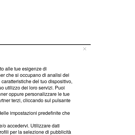
tto alle tue esigenze di
er che si occupano di analisi dei
caratteristiche del tuo dispositivo,
 utilizzo dei loro servizi. Puoi
ner oppure personalizzare le tue
tner terzi, cliccando sul pulsante
delle impostazioni predefinite che
e/o accedervi. Utilizzare dati
rofili per la selezione di pubblicità