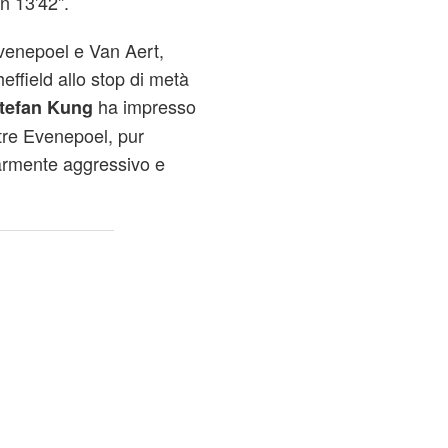
n 13'42''.
Evenepoel e Van Aert,
heffield allo stop di metà
ha impresso
tefan Kung
tre Evenepoel, pur
larmente aggressivo e