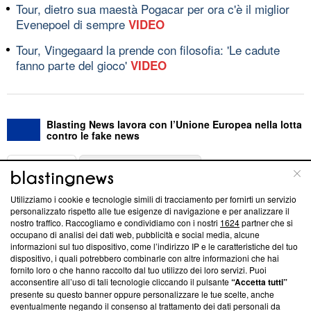
Tour, dietro sua maestà Pogacar per ora c'è il miglior
Evenepoel di sempre
VIDEO
Tour, Vingegaard la prende con filosofia: 'Le cadute
fanno parte del gioco'
VIDEO
Blasting News lavora con l’Unione Europea nella lotta
contro le fake news
ABOUT
LINEA EDITORIALE
Utilizziamo i cookie e tecnologie simili di tracciamento per fornirti un servizio
Questa sezione offre informazioni trasparenti su Blasting
personalizzato rispetto alle tue esigenze di navigazione e per analizzare il
nostro traffico. Raccogliamo e condividiamo con i nostri
1624
partner che si
News, sui nostri processi editoriali e su come ci impegniamo a
occupano di analisi dei dati web, pubblicità e social media, alcune
creare news di qualità. Inoltre, afferma la nostra aderenza a
informazioni sul tuo dispositivo, come l’indirizzo IP e le caratteristiche del tuo
‘Trust Project - News with Integrity’
Blasting News non è
dispositivo, i quali potrebbero combinarle con altre informazioni che hai
ancora membro del programma, ma ha richiesto di farne
fornito loro o che hanno raccolto dal tuo utilizzo dei loro servizi. Puoi
parte; Trust Project non ha ancora effettuato una verifica di
acconsentire all’uso di tali tecnologie cliccando il pulsante
“Accetta tutti”
conformità agli standard.
presente su questo banner oppure personalizzare le tue scelte, anche
eventualmente negando il consenso al trattamento dei dati personali da