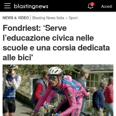
2
Accedi
NEWS & VIDEO
Blasting News Italia
>
Sport
Fondriest: ‘Serve
l’educazione civica nelle
scuole e una corsia dedicata
alle bici'