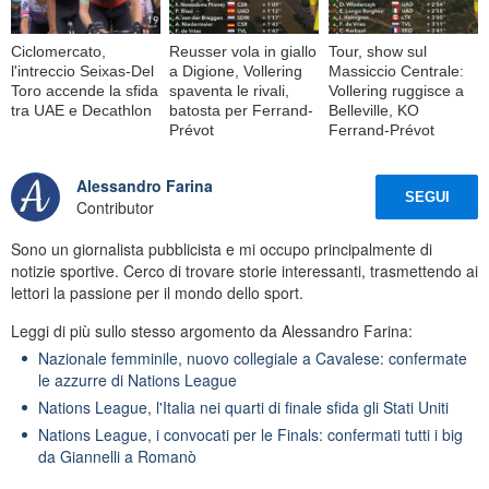
Ciclomercato,
Reusser vola in giallo
Tour, show sul
l'intreccio Seixas-Del
a Digione, Vollering
Massiccio Centrale:
Toro accende la sfida
spaventa le rivali,
Vollering ruggisce a
tra UAE e Decathlon
batosta per Ferrand-
Belleville, KO
Prévot
Ferrand-Prévot
Alessandro Farina
SEGUI
Contributor
Sono un giornalista pubblicista e mi occupo principalmente di
notizie sportive. Cerco di trovare storie interessanti, trasmettendo ai
lettori la passione per il mondo dello sport.
Leggi di più sullo stesso argomento da Alessandro Farina:
Nazionale femminile, nuovo collegiale a Cavalese: confermate
le azzurre di Nations League
Nations League, l'Italia nei quarti di finale sfida gli Stati Uniti
Nations League, i convocati per le Finals: confermati tutti i big
da Giannelli a Romanò