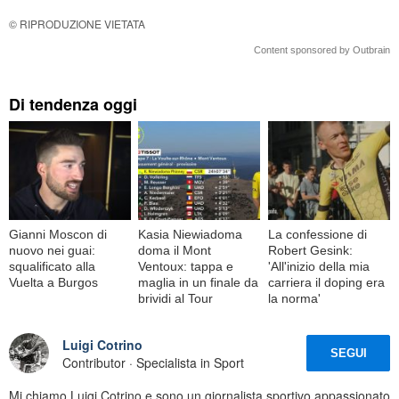
© RIPRODUZIONE VIETATA
Content sponsored by Outbrain
Di tendenza oggi
Gianni Moscon di
Kasia Niewiadoma
La confessione di
nuovo nei guai:
doma il Mont
Robert Gesink:
squalificato alla
Ventoux: tappa e
'All'inizio della mia
Vuelta a Burgos
maglia in un finale da
carriera il doping era
brividi al Tour
la norma'
Luigi Cotrino
SEGUI
Contributor · Specialista in Sport
Mi chiamo Luigi Cotrino e sono un giornalista sportivo appassionato