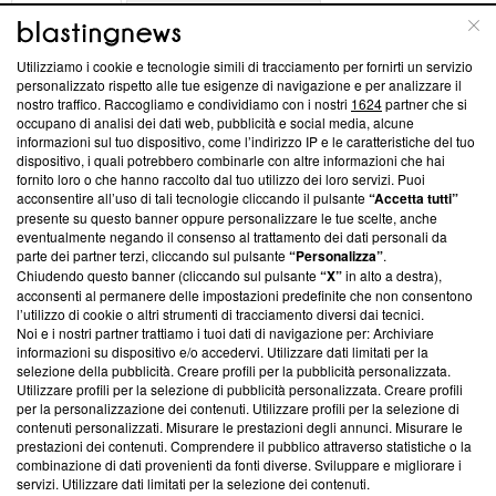
ABOUT
LINEA EDITORIALE
Utilizziamo i cookie e tecnologie simili di tracciamento per fornirti un servizio
Questa sezione offre informazioni trasparenti su Blasting
personalizzato rispetto alle tue esigenze di navigazione e per analizzare il
nostro traffico. Raccogliamo e condividiamo con i nostri
1624
partner che si
News, sui nostri processi editoriali e su come ci impegniamo a
occupano di analisi dei dati web, pubblicità e social media, alcune
creare news di qualità. Inoltre, afferma la nostra aderenza a
informazioni sul tuo dispositivo, come l’indirizzo IP e le caratteristiche del tuo
‘Trust Project - News with Integrity’
Blasting News non è
dispositivo, i quali potrebbero combinarle con altre informazioni che hai
ancora membro del programma, ma ha richiesto di farne
fornito loro o che hanno raccolto dal tuo utilizzo dei loro servizi. Puoi
parte; Trust Project non ha ancora effettuato una verifica di
acconsentire all’uso di tali tecnologie cliccando il pulsante
“Accetta tutti”
conformità agli standard.
presente su questo banner oppure personalizzare le tue scelte, anche
eventualmente negando il consenso al trattamento dei dati personali da
parte dei partner terzi, cliccando sul pulsante
“Personalizza”
.
Su di noi
Chiudendo questo banner (cliccando sul pulsante
“X”
in alto a destra),
acconsenti al permanere delle impostazioni predefinite che non consentono
Team editoriale
l’utilizzo di cookie o altri strumenti di tracciamento diversi dai tecnici.
Noi e i nostri partner trattiamo i tuoi dati di navigazione per: Archiviare
Corporate
informazioni su dispositivo e/o accedervi. Utilizzare dati limitati per la
selezione della pubblicità. Creare profili per la pubblicità personalizzata.
Redazione
Utilizzare profili per la selezione di pubblicità personalizzata. Creare profili
per la personalizzazione dei contenuti. Utilizzare profili per la selezione di
Informativa Privacy
contenuti personalizzati. Misurare le prestazioni degli annunci. Misurare le
prestazioni dei contenuti. Comprendere il pubblico attraverso statistiche o la
Cookie Policy
combinazione di dati provenienti da fonti diverse. Sviluppare e migliorare i
servizi. Utilizzare dati limitati per la selezione dei contenuti.
Blasting SA, IDI CHE-247.845.224, Via Carlo Frasca, 3 - 6900