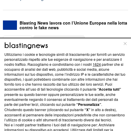
Blasting News lavora con l’Unione Europea nella lotta
contro le fake news
ABOUT
LINEA EDITORIALE
Utilizziamo i cookie e tecnologie simili di tracciamento per fornirti un servizio
Questa sezione offre informazioni trasparenti su Blasting
personalizzato rispetto alle tue esigenze di navigazione e per analizzare il
nostro traffico. Raccogliamo e condividiamo con i nostri
1624
partner che si
News, sui nostri processi editoriali e su come ci impegniamo a
occupano di analisi dei dati web, pubblicità e social media, alcune
creare news di qualità. Inoltre, afferma la nostra aderenza a
informazioni sul tuo dispositivo, come l’indirizzo IP e le caratteristiche del tuo
‘Trust Project - News with Integrity’
Blasting News non è
dispositivo, i quali potrebbero combinarle con altre informazioni che hai
ancora membro del programma, ma ha richiesto di farne
fornito loro o che hanno raccolto dal tuo utilizzo dei loro servizi. Puoi
parte; Trust Project non ha ancora effettuato una verifica di
acconsentire all’uso di tali tecnologie cliccando il pulsante
“Accetta tutti”
conformità agli standard.
presente su questo banner oppure personalizzare le tue scelte, anche
eventualmente negando il consenso al trattamento dei dati personali da
parte dei partner terzi, cliccando sul pulsante
“Personalizza”
.
Su di noi
Chiudendo questo banner (cliccando sul pulsante
“X”
in alto a destra),
acconsenti al permanere delle impostazioni predefinite che non consentono
Team editoriale
l’utilizzo di cookie o altri strumenti di tracciamento diversi dai tecnici.
Noi e i nostri partner trattiamo i tuoi dati di navigazione per: Archiviare
Corporate
informazioni su dispositivo e/o accedervi. Utilizzare dati limitati per la