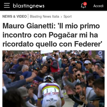
2
Accedi
NEWS & VIDEO
Blasting News Italia
>
Sport
Mauro Gianetti: 'Il mio primo
incontro con Pogačar mi ha
ricordato quello con Federer'