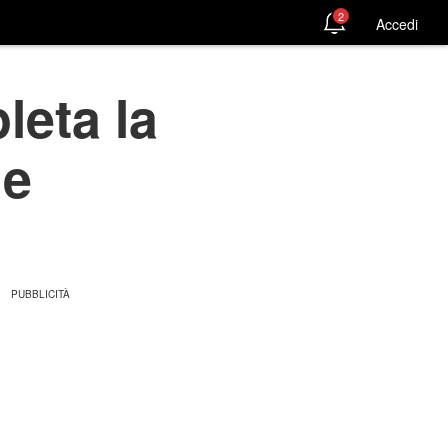
2
Accedi
leta la
 e