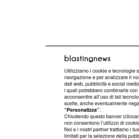
Utilizziamo i cookie e tecnologie s
Anche per Campenaer
navigazione e per analizzare il no
dati web, pubblicità e social media,
Tour - Vuelta
i quali potrebbero combinarle con a
acconsentire all’uso di tali tecnol
si presenta al v
Jonas Vingegaard
scelte, anche eventualmente negand
come il favorito numero uno per la vi
“Personalizza”
.
Pogačar, il campione danese ha la 
Chiudendo questo banner (clicca
non consentono l’utilizzo di cookie 
mettere le mani su quella maglia r
Noi e i nostri partner trattiamo i t
potuto conquistare due anni fa, qua
limitati per la selezione della pubb