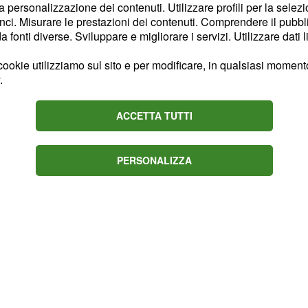
 e Roglič, che
la personalizzazione dei contenuti. Utilizzare profili per la selez
ci. Misurare le prestazioni dei contenuti. Comprendere il pubblic
fu dominata dalla
fonti diverse. Sviluppare e migliorare i servizi. Utilizzare dati l
al comando della
ise di lasciare invariata
ookie utilizziamo sul sito e per modificare, in qualsiasi momento,
.
nsegnando la vittoria
ACCETTA TUTTI
archie interne. Il danese
a affiancato da una
PERSONALIZZA