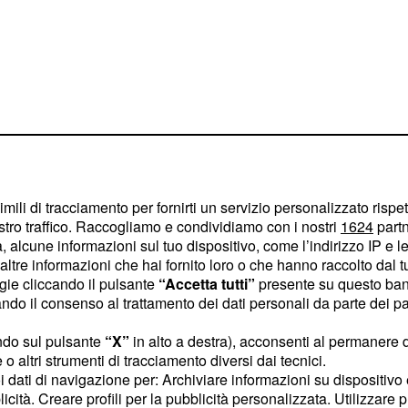
imili di tracciamento per fornirti un servizio personalizzato rispe
ts doppietta
stro traffico. Raccogliamo e condividiamo con i nostri
1624
partn
 alcune informazioni sul tuo dispositivo, come l’indirizzo IP e le 
ltre informazioni che hai fornito loro o che hanno raccolto dal tuo
ogie cliccando il pulsante
“Accetta tutti”
presente su questo ban
ia della
Vuelta España
o il consenso al trattamento dei dati personali da parte dei par
ttoria finale. Assente
grande occasione di
ndo sul pulsante
“X”
in alto a destra), acconsenti al permanere 
o altri strumenti di tracciamento diversi dai tecnici.
ossa che avrebbe già
uoi dati di navigazione per: Archiviare informazioni su dispositivo 
ndo fu protagonista di un
licità. Creare profili per la pubblicità personalizzata. Utilizzare p