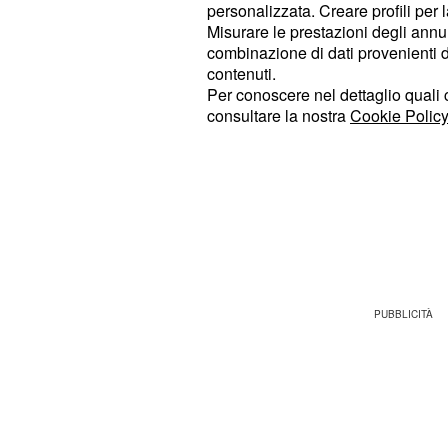
discusso finale con i compagni Kuss
personalizzata. Creare profili per 
Misurare le prestazioni degli annun
monopolizzarono il podio. La corsa 
combinazione di dati provenienti da 
squadra olandese, che portò Kuss 
contenuti.
generale grazie a una fuga e poi dec
Per conoscere nel dettaglio quali c
consultare la nostra
Cookie Policy
la situazione nelle ultime tappe, co
all'americano.
Stavolta non ci sono dubbi sulle ger
è il leader unico e si presenta al vi
squadra forte, esperta e solida.