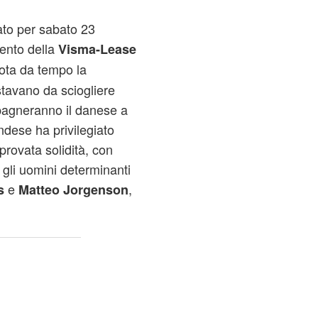
sato per sabato 23
mento della
Visma-Lease
nota da tempo la
tavano da sciogliere
pagneranno il danese a
ndese ha privilegiato
rovata solidità, con
a, gli uomini determinanti
e
,
s
Matteo Jorgenson