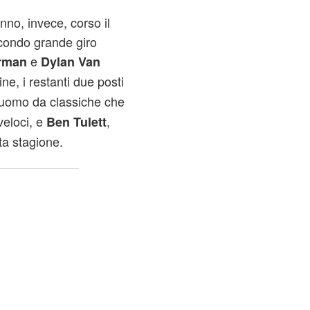
anno, invece, corso il
econdo grande giro
e
rman
Dylan Van
ine, i restanti due posti
 uomo da classiche che
veloci, e
,
Ben Tulett
ta stagione.