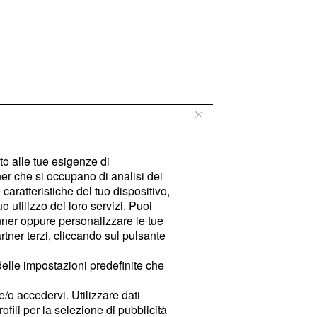
tto alle tue esigenze di
er che si occupano di analisi dei
caratteristiche del tuo dispositivo,
 utilizzo dei loro servizi. Puoi
ner oppure personalizzare le tue
tner terzi, cliccando sul pulsante
delle impostazioni predefinite che
e/o accedervi. Utilizzare dati
rofili per la selezione di pubblicità