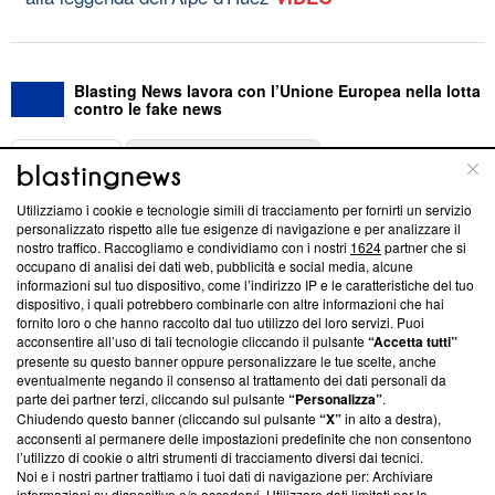
Blasting News lavora con l’Unione Europea nella lotta
contro le fake news
ABOUT
LINEA EDITORIALE
Utilizziamo i cookie e tecnologie simili di tracciamento per fornirti un servizio
Questa sezione offre informazioni trasparenti su Blasting
personalizzato rispetto alle tue esigenze di navigazione e per analizzare il
nostro traffico. Raccogliamo e condividiamo con i nostri
1624
partner che si
News, sui nostri processi editoriali e su come ci impegniamo a
occupano di analisi dei dati web, pubblicità e social media, alcune
creare news di qualità. Inoltre, afferma la nostra aderenza a
informazioni sul tuo dispositivo, come l’indirizzo IP e le caratteristiche del tuo
‘Trust Project - News with Integrity’
Blasting News non è
dispositivo, i quali potrebbero combinarle con altre informazioni che hai
ancora membro del programma, ma ha richiesto di farne
fornito loro o che hanno raccolto dal tuo utilizzo dei loro servizi. Puoi
parte; Trust Project non ha ancora effettuato una verifica di
acconsentire all’uso di tali tecnologie cliccando il pulsante
“Accetta tutti”
conformità agli standard.
presente su questo banner oppure personalizzare le tue scelte, anche
eventualmente negando il consenso al trattamento dei dati personali da
parte dei partner terzi, cliccando sul pulsante
“Personalizza”
.
Su di noi
Chiudendo questo banner (cliccando sul pulsante
“X”
in alto a destra),
acconsenti al permanere delle impostazioni predefinite che non consentono
Team editoriale
l’utilizzo di cookie o altri strumenti di tracciamento diversi dai tecnici.
Noi e i nostri partner trattiamo i tuoi dati di navigazione per: Archiviare
Corporate
informazioni su dispositivo e/o accedervi. Utilizzare dati limitati per la