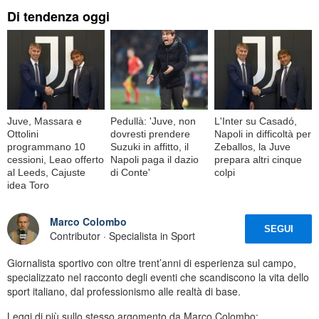
Di tendenza oggi
Juve, Massara e
Pedullà: 'Juve, non
L'Inter su Casadó,
Ottolini
dovresti prendere
Napoli in difficoltà per
programmano 10
Suzuki in affitto, il
Zeballos, la Juve
cessioni, Leao offerto
Napoli paga il dazio
prepara altri cinque
al Leeds, Cajuste
di Conte'
colpi
idea Toro
Marco Colombo
SEGUI
Contributor · Specialista in Sport
Giornalista sportivo con oltre trent’anni di esperienza sul campo,
specializzato nel racconto degli eventi che scandiscono la vita dello
sport italiano, dal professionismo alle realtà di base.
Leggi di più sullo stesso argomento da Marco Colombo: