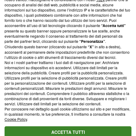
News, sui nostri processi editoriali e su come ci impegniamo a
occupano di analisi dei dati web, pubblicità e social media, alcune
creare news di qualità. Inoltre, afferma la nostra aderenza a
informazioni sul tuo dispositivo, come l’indirizzo IP e le caratteristiche del tuo
‘Trust Project - News with Integrity’
Blasting News non è
dispositivo, i quali potrebbero combinarle con altre informazioni che hai
fornito loro o che hanno raccolto dal tuo utilizzo dei loro servizi. Puoi
ancora membro del programma, ma ha richiesto di farne
acconsentire all’uso di tali tecnologie cliccando il pulsante
“Accetta tutti”
parte; Trust Project non ha ancora effettuato una verifica di
presente su questo banner oppure personalizzare le tue scelte, anche
conformità agli standard.
eventualmente negando il consenso al trattamento dei dati personali da
parte dei partner terzi, cliccando sul pulsante
“Personalizza”
.
Su di noi
Chiudendo questo banner (cliccando sul pulsante
“X”
in alto a destra),
acconsenti al permanere delle impostazioni predefinite che non consentono
Team editoriale
l’utilizzo di cookie o altri strumenti di tracciamento diversi dai tecnici.
Noi e i nostri partner trattiamo i tuoi dati di navigazione per: Archiviare
Corporate
informazioni su dispositivo e/o accedervi. Utilizzare dati limitati per la
selezione della pubblicità. Creare profili per la pubblicità personalizzata.
Redazione
Utilizzare profili per la selezione di pubblicità personalizzata. Creare profili
per la personalizzazione dei contenuti. Utilizzare profili per la selezione di
Informativa Privacy
contenuti personalizzati. Misurare le prestazioni degli annunci. Misurare le
prestazioni dei contenuti. Comprendere il pubblico attraverso statistiche o la
Cookie Policy
combinazione di dati provenienti da fonti diverse. Sviluppare e migliorare i
servizi. Utilizzare dati limitati per la selezione dei contenuti.
Per conoscere nel dettaglio quali cookie utilizziamo sul sito e per modificare,
Blasting SA, IDI CHE-247.845.224, Via Carlo Frasca, 3 - 6900
in qualsiasi momento, le tue preferenze, ti invitiamo a consultare la nostra
Lugano (Svizzera) Tel:
+39 0690258937
Cookie Policy
.
© 2026 Blasting News
ACCETTA TUTTI