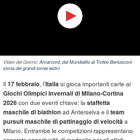
Video del Giorno:
Amarcord, dal Mundialito al Trofeo Berlusconi:
storia dei grandi tornei estivi
Il
, l’
si gioca importanti carte ai
17 febbraio
Italia
Giochi Olimpici Invernali di Milano‑Cortina
con due eventi chiave: la
2026
staffetta
ad Anterselva e il
maschile di biathlon
team
a
pursuit maschile di pattinaggio di velocità
Milano. Entrambe le competizioni rappresentano
concrete opportunità di medaglia per gli atleti