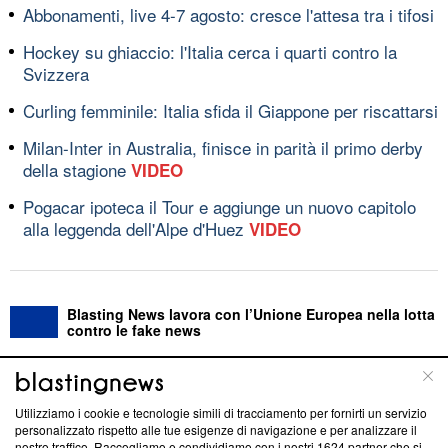
Abbonamenti, live 4-7 agosto: cresce l'attesa tra i tifosi
Hockey su ghiaccio: l'Italia cerca i quarti contro la
Svizzera
Curling femminile: Italia sfida il Giappone per riscattarsi
Milan-Inter in Australia, finisce in parità il primo derby
della stagione
VIDEO
Pogacar ipoteca il Tour e aggiunge un nuovo capitolo
alla leggenda dell'Alpe d'Huez
VIDEO
Blasting News lavora con l’Unione Europea nella lotta
contro le fake news
ABOUT
LINEA EDITORIALE
Utilizziamo i cookie e tecnologie simili di tracciamento per fornirti un servizio
personalizzato rispetto alle tue esigenze di navigazione e per analizzare il
Questa sezione offre informazioni trasparenti su Blasting
nostro traffico. Raccogliamo e condividiamo con i nostri
1624
partner che si