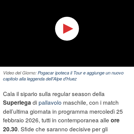
Video del Giorno:
Pogacar ipoteca il Tour e aggiunge un nuovo
capitolo alla leggenda dell'Alpe d'Huez
Cala il sipario sulla regular season della
di
pallavolo
maschile, con i match
Superlega
dell’ultima giornata in programma mercoledì 25
febbraio 2026, tutti in contemporanea alle
ore
. Sfide che saranno decisive per gli
20.30