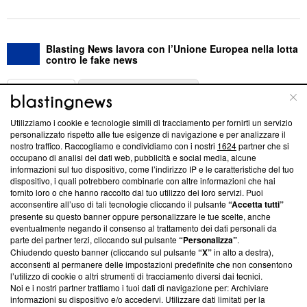
Blasting News lavora con l’Unione Europea nella lotta
contro le fake news
ABOUT
LINEA EDITORIALE
Utilizziamo i cookie e tecnologie simili di tracciamento per fornirti un servizio
Questa sezione offre informazioni trasparenti su Blasting
personalizzato rispetto alle tue esigenze di navigazione e per analizzare il
nostro traffico. Raccogliamo e condividiamo con i nostri
1624
partner che si
News, sui nostri processi editoriali e su come ci impegniamo a
occupano di analisi dei dati web, pubblicità e social media, alcune
creare news di qualità. Inoltre, afferma la nostra aderenza a
informazioni sul tuo dispositivo, come l’indirizzo IP e le caratteristiche del tuo
‘Trust Project - News with Integrity’
Blasting News non è
dispositivo, i quali potrebbero combinarle con altre informazioni che hai
ancora membro del programma, ma ha richiesto di farne
fornito loro o che hanno raccolto dal tuo utilizzo dei loro servizi. Puoi
parte; Trust Project non ha ancora effettuato una verifica di
acconsentire all’uso di tali tecnologie cliccando il pulsante
“Accetta tutti”
conformità agli standard.
presente su questo banner oppure personalizzare le tue scelte, anche
eventualmente negando il consenso al trattamento dei dati personali da
parte dei partner terzi, cliccando sul pulsante
“Personalizza”
.
Su di noi
Chiudendo questo banner (cliccando sul pulsante
“X”
in alto a destra),
acconsenti al permanere delle impostazioni predefinite che non consentono
Team editoriale
l’utilizzo di cookie o altri strumenti di tracciamento diversi dai tecnici.
Noi e i nostri partner trattiamo i tuoi dati di navigazione per: Archiviare
Corporate
informazioni su dispositivo e/o accedervi. Utilizzare dati limitati per la