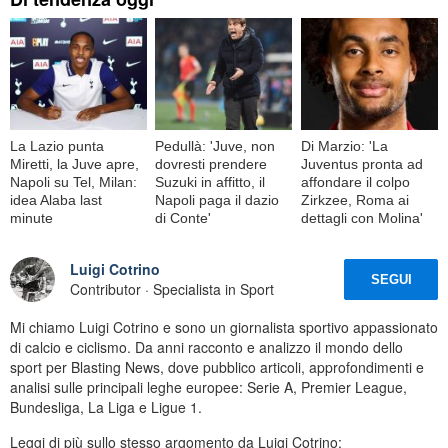
La Lazio punta
Pedullà: 'Juve, non
Di Marzio: 'La
Miretti, la Juve apre,
dovresti prendere
Juventus pronta ad
Napoli su Tel, Milan:
Suzuki in affitto, il
affondare il colpo
idea Alaba last
Napoli paga il dazio
Zirkzee, Roma ai
minute
di Conte'
dettagli con Molina'
Luigi Cotrino
SEGUI
Contributor · Specialista in Sport
Mi chiamo Luigi Cotrino e sono un giornalista sportivo appassionato
di calcio e ciclismo. Da anni racconto e analizzo il mondo dello
sport per Blasting News, dove pubblico articoli, approfondimenti e
analisi sulle principali leghe europee: Serie A, Premier League,
Bundesliga, La Liga e Ligue 1.
Leggi di più sullo stesso argomento da Luigi Cotrino: