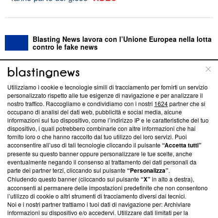
Blasting News lavora con l’Unione Europea nella lotta
contro le fake news
ABOUT
LINEA EDITORIALE
Utilizziamo i cookie e tecnologie simili di tracciamento per fornirti un servizio
personalizzato rispetto alle tue esigenze di navigazione e per analizzare il
Questa sezione offre informazioni trasparenti su Blasting
nostro traffico. Raccogliamo e condividiamo con i nostri
1624
partner che si
News, sui nostri processi editoriali e su come ci impegniamo a
occupano di analisi dei dati web, pubblicità e social media, alcune
creare news di qualità. Inoltre, afferma la nostra aderenza a
informazioni sul tuo dispositivo, come l’indirizzo IP e le caratteristiche del tuo
‘Trust Project - News with Integrity’
Blasting News non è
dispositivo, i quali potrebbero combinarle con altre informazioni che hai
fornito loro o che hanno raccolto dal tuo utilizzo dei loro servizi. Puoi
ancora membro del programma, ma ha richiesto di farne
acconsentire all’uso di tali tecnologie cliccando il pulsante
“Accetta tutti”
parte; Trust Project non ha ancora effettuato una verifica di
presente su questo banner oppure personalizzare le tue scelte, anche
conformità agli standard.
eventualmente negando il consenso al trattamento dei dati personali da
parte dei partner terzi, cliccando sul pulsante
“Personalizza”
.
Su di noi
Chiudendo questo banner (cliccando sul pulsante
“X”
in alto a destra),
acconsenti al permanere delle impostazioni predefinite che non consentono
Team editoriale
l’utilizzo di cookie o altri strumenti di tracciamento diversi dai tecnici.
Noi e i nostri partner trattiamo i tuoi dati di navigazione per: Archiviare
Corporate
informazioni su dispositivo e/o accedervi. Utilizzare dati limitati per la