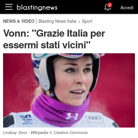
2
Accedi
NEWS & VIDEO
Blasting News Italia
>
Sport
Vonn: "Grazie Italia per
essermi stati vicini"
Lindsey Vonn - Wikipedia © Creative Commons