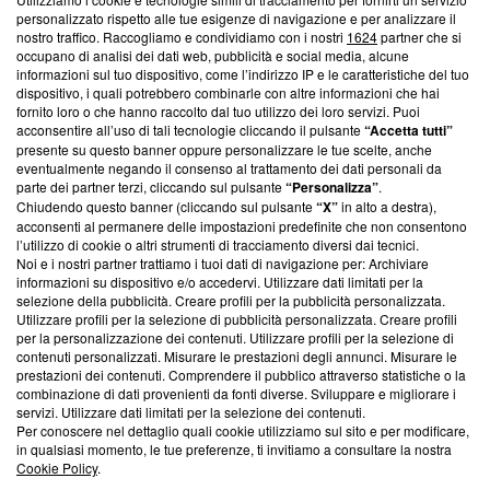
Questa sezione offre informazioni trasparenti su Blasting
personalizzato rispetto alle tue esigenze di navigazione e per analizzare il
nostro traffico. Raccogliamo e condividiamo con i nostri
1624
partner che si
News, sui nostri processi editoriali e su come ci impegniamo a
occupano di analisi dei dati web, pubblicità e social media, alcune
creare news di qualità. Inoltre, afferma la nostra aderenza a
informazioni sul tuo dispositivo, come l’indirizzo IP e le caratteristiche del tuo
‘Trust Project - News with Integrity’
Blasting News non è
dispositivo, i quali potrebbero combinarle con altre informazioni che hai
ancora membro del programma, ma ha richiesto di farne
fornito loro o che hanno raccolto dal tuo utilizzo dei loro servizi. Puoi
parte; Trust Project non ha ancora effettuato una verifica di
acconsentire all’uso di tali tecnologie cliccando il pulsante
“Accetta tutti”
conformità agli standard.
presente su questo banner oppure personalizzare le tue scelte, anche
eventualmente negando il consenso al trattamento dei dati personali da
parte dei partner terzi, cliccando sul pulsante
“Personalizza”
.
Su di noi
Chiudendo questo banner (cliccando sul pulsante
“X”
in alto a destra),
acconsenti al permanere delle impostazioni predefinite che non consentono
Team editoriale
l’utilizzo di cookie o altri strumenti di tracciamento diversi dai tecnici.
Noi e i nostri partner trattiamo i tuoi dati di navigazione per: Archiviare
Corporate
informazioni su dispositivo e/o accedervi. Utilizzare dati limitati per la
selezione della pubblicità. Creare profili per la pubblicità personalizzata.
Redazione
Utilizzare profili per la selezione di pubblicità personalizzata. Creare profili
per la personalizzazione dei contenuti. Utilizzare profili per la selezione di
Informativa Privacy
contenuti personalizzati. Misurare le prestazioni degli annunci. Misurare le
prestazioni dei contenuti. Comprendere il pubblico attraverso statistiche o la
Cookie Policy
combinazione di dati provenienti da fonti diverse. Sviluppare e migliorare i
servizi. Utilizzare dati limitati per la selezione dei contenuti.
Blasting SA, IDI CHE-247.845.224, Via Carlo Frasca, 3 - 6900
Per conoscere nel dettaglio quali cookie utilizziamo sul sito e per modificare,
Lugano (Svizzera) Tel:
+39 0690258937
in qualsiasi momento, le tue preferenze, ti invitiamo a consultare la nostra
Cookie Policy
.
© 2026 Blasting News