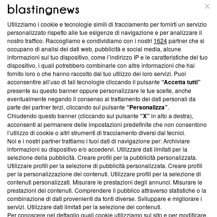
ABOUT
LINEA EDITORIALE
Utilizziamo i cookie e tecnologie simili di tracciamento per fornirti un servizio
Questa sezione offre informazioni trasparenti su Blasting
personalizzato rispetto alle tue esigenze di navigazione e per analizzare il
nostro traffico. Raccogliamo e condividiamo con i nostri
1624
partner che si
News, sui nostri processi editoriali e su come ci impegniamo a
occupano di analisi dei dati web, pubblicità e social media, alcune
creare news di qualità. Inoltre, afferma la nostra aderenza a
informazioni sul tuo dispositivo, come l’indirizzo IP e le caratteristiche del tuo
‘Trust Project - News with Integrity’
Blasting News non è
dispositivo, i quali potrebbero combinarle con altre informazioni che hai
ancora membro del programma, ma ha richiesto di farne
fornito loro o che hanno raccolto dal tuo utilizzo dei loro servizi. Puoi
parte; Trust Project non ha ancora effettuato una verifica di
acconsentire all’uso di tali tecnologie cliccando il pulsante
“Accetta tutti”
conformità agli standard.
presente su questo banner oppure personalizzare le tue scelte, anche
eventualmente negando il consenso al trattamento dei dati personali da
parte dei partner terzi, cliccando sul pulsante
“Personalizza”
.
Su di noi
Chiudendo questo banner (cliccando sul pulsante
“X”
in alto a destra),
acconsenti al permanere delle impostazioni predefinite che non consentono
Team editoriale
l’utilizzo di cookie o altri strumenti di tracciamento diversi dai tecnici.
Noi e i nostri partner trattiamo i tuoi dati di navigazione per: Archiviare
Corporate
informazioni su dispositivo e/o accedervi. Utilizzare dati limitati per la
selezione della pubblicità. Creare profili per la pubblicità personalizzata.
Redazione
Utilizzare profili per la selezione di pubblicità personalizzata. Creare profili
per la personalizzazione dei contenuti. Utilizzare profili per la selezione di
Informativa Privacy
contenuti personalizzati. Misurare le prestazioni degli annunci. Misurare le
prestazioni dei contenuti. Comprendere il pubblico attraverso statistiche o la
Cookie Policy
combinazione di dati provenienti da fonti diverse. Sviluppare e migliorare i
servizi. Utilizzare dati limitati per la selezione dei contenuti.
Blasting SA, IDI CHE-247.845.224, Via Carlo Frasca, 3 - 6900
Per conoscere nel dettaglio quali cookie utilizziamo sul sito e per modificare,