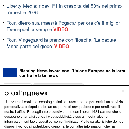
Liberty Media: ricavi F1 in crescita del 53% nel primo
trimestre 2026
Tour, dietro sua maestà Pogacar per ora c'è il miglior
Evenepoel di sempre
VIDEO
Tour, Vingegaard la prende con filosofia: 'Le cadute
fanno parte del gioco'
VIDEO
Blasting News lavora con l’Unione Europea nella lotta
contro le fake news
ABOUT
LINEA EDITORIALE
Utilizziamo i cookie e tecnologie simili di tracciamento per fornirti un servizio
Questa sezione offre informazioni trasparenti su Blasting
personalizzato rispetto alle tue esigenze di navigazione e per analizzare il
nostro traffico. Raccogliamo e condividiamo con i nostri
1624
partner che si
News, sui nostri processi editoriali e su come ci impegniamo a
occupano di analisi dei dati web, pubblicità e social media, alcune
creare news di qualità. Inoltre, afferma la nostra aderenza a
informazioni sul tuo dispositivo, come l’indirizzo IP e le caratteristiche del tuo
‘Trust Project - News with Integrity’
Blasting News non è
dispositivo, i quali potrebbero combinarle con altre informazioni che hai