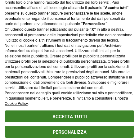
ancora membro del programma, ma ha richiesto di farne
fornito loro o che hanno raccolto dal tuo utilizzo dei loro servizi. Puoi
parte; Trust Project non ha ancora effettuato una verifica di
acconsentire all’uso di tali tecnologie cliccando il pulsante
“Accetta tutti”
conformità agli standard.
presente su questo banner oppure personalizzare le tue scelte, anche
eventualmente negando il consenso al trattamento dei dati personali da
parte dei partner terzi, cliccando sul pulsante
“Personalizza”
.
Su di noi
Chiudendo questo banner (cliccando sul pulsante
“X”
in alto a destra),
acconsenti al permanere delle impostazioni predefinite che non consentono
Team editoriale
l’utilizzo di cookie o altri strumenti di tracciamento diversi dai tecnici.
Noi e i nostri partner trattiamo i tuoi dati di navigazione per: Archiviare
Corporate
informazioni su dispositivo e/o accedervi. Utilizzare dati limitati per la
selezione della pubblicità. Creare profili per la pubblicità personalizzata.
Redazione
Utilizzare profili per la selezione di pubblicità personalizzata. Creare profili
per la personalizzazione dei contenuti. Utilizzare profili per la selezione di
Informativa Privacy
contenuti personalizzati. Misurare le prestazioni degli annunci. Misurare le
prestazioni dei contenuti. Comprendere il pubblico attraverso statistiche o la
Cookie Policy
combinazione di dati provenienti da fonti diverse. Sviluppare e migliorare i
servizi. Utilizzare dati limitati per la selezione dei contenuti.
Blasting SA, IDI CHE-247.845.224, Via Carlo Frasca, 3 - 6900
Per conoscere nel dettaglio quali cookie utilizziamo sul sito e per modificare,
Lugano (Svizzera) Tel:
+39 0690258937
in qualsiasi momento, le tue preferenze, ti invitiamo a consultare la nostra
Cookie Policy
.
© 2026 Blasting News
ACCETTA TUTTI
PERSONALIZZA