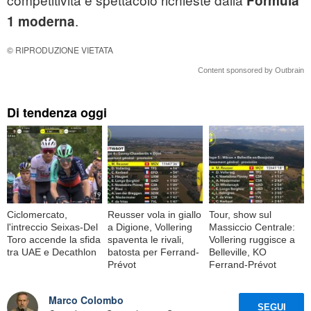
Formula
.
1 moderna
© RIPRODUZIONE VIETATA
Content sponsored by Outbrain
Di tendenza oggi
Ciclomercato,
Reusser vola in giallo
Tour, show sul
l'intreccio Seixas-Del
a Digione, Vollering
Massiccio Centrale:
Toro accende la sfida
spaventa le rivali,
Vollering ruggisce a
tra UAE e Decathlon
batosta per Ferrand-
Belleville, KO
Prévot
Ferrand-Prévot
Marco Colombo
SEGUI