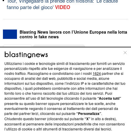
Tour, Vingegaard la prende con filosofia: 'Le cadute
fanno parte del gioco'
VIDEO
Blasting News lavora con l’Unione Europea nella lotta
contro le fake news
ABOUT
LINEA EDITORIALE
Utilizziamo i cookie e tecnologie simili di tracciamento per fornirti un servizio
Questa sezione offre informazioni trasparenti su Blasting
personalizzato rispetto alle tue esigenze di navigazione e per analizzare il
nostro traffico. Raccogliamo e condividiamo con i nostri
1624
partner che si
News, sui nostri processi editoriali e su come ci impegniamo a
occupano di analisi dei dati web, pubblicità e social media, alcune
creare news di qualità. Inoltre, afferma la nostra aderenza a
informazioni sul tuo dispositivo, come l’indirizzo IP e le caratteristiche del tuo
‘Trust Project - News with Integrity’
Blasting News non è
dispositivo, i quali potrebbero combinarle con altre informazioni che hai
ancora membro del programma, ma ha richiesto di farne
fornito loro o che hanno raccolto dal tuo utilizzo dei loro servizi. Puoi
parte; Trust Project non ha ancora effettuato una verifica di
acconsentire all’uso di tali tecnologie cliccando il pulsante
“Accetta tutti”
conformità agli standard.
presente su questo banner oppure personalizzare le tue scelte, anche
eventualmente negando il consenso al trattamento dei dati personali da
parte dei partner terzi, cliccando sul pulsante
“Personalizza”
.
Su di noi
Chiudendo questo banner (cliccando sul pulsante
“X”
in alto a destra),
acconsenti al permanere delle impostazioni predefinite che non consentono
Team editoriale
l’utilizzo di cookie o altri strumenti di tracciamento diversi dai tecnici.