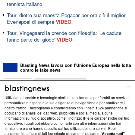
tennista italiano
Tour, dietro sua maestà Pogacar per ora c'è il miglior
Evenepoel di sempre
VIDEO
Tour, Vingegaard la prende con filosofia: 'Le cadute
fanno parte del gioco'
VIDEO
Blasting News lavora con l’Unione Europea nella lotta
contro le fake news
ABOUT
LINEA EDITORIALE
Utilizziamo i cookie e tecnologie simili di tracciamento per fornirti un servizio
Questa sezione offre informazioni trasparenti su Blasting
personalizzato rispetto alle tue esigenze di navigazione e per analizzare il
nostro traffico. Raccogliamo e condividiamo con i nostri
1624
partner che si
News, sui nostri processi editoriali e su come ci impegniamo a
occupano di analisi dei dati web, pubblicità e social media, alcune
creare news di qualità. Inoltre, afferma la nostra aderenza a
informazioni sul tuo dispositivo, come l’indirizzo IP e le caratteristiche del tuo
‘Trust Project - News with Integrity’
Blasting News non è
dispositivo, i quali potrebbero combinarle con altre informazioni che hai
ancora membro del programma, ma ha richiesto di farne
fornito loro o che hanno raccolto dal tuo utilizzo dei loro servizi. Puoi
parte; Trust Project non ha ancora effettuato una verifica di
acconsentire all’uso di tali tecnologie cliccando il pulsante
“Accetta tutti”