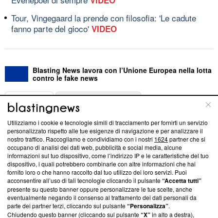
Tour, Vingegaard la prende con filosofia: 'Le cadute
fanno parte del gioco'
VIDEO
Blasting News lavora con l’Unione Europea nella lotta
contro le fake news
ABOUT
LINEA EDITORIALE
Utilizziamo i cookie e tecnologie simili di tracciamento per fornirti un servizio
Questa sezione offre informazioni trasparenti su Blasting
personalizzato rispetto alle tue esigenze di navigazione e per analizzare il
nostro traffico. Raccogliamo e condividiamo con i nostri
1624
partner che si
News, sui nostri processi editoriali e su come ci impegniamo a
occupano di analisi dei dati web, pubblicità e social media, alcune
creare news di qualità. Inoltre, afferma la nostra aderenza a
informazioni sul tuo dispositivo, come l’indirizzo IP e le caratteristiche del tuo
‘Trust Project - News with Integrity’
Blasting News non è
dispositivo, i quali potrebbero combinarle con altre informazioni che hai
ancora membro del programma, ma ha richiesto di farne
fornito loro o che hanno raccolto dal tuo utilizzo dei loro servizi. Puoi
parte; Trust Project non ha ancora effettuato una verifica di
acconsentire all’uso di tali tecnologie cliccando il pulsante
“Accetta tutti”
conformità agli standard.
presente su questo banner oppure personalizzare le tue scelte, anche
eventualmente negando il consenso al trattamento dei dati personali da
parte dei partner terzi, cliccando sul pulsante
“Personalizza”
.
Su di noi
Chiudendo questo banner (cliccando sul pulsante
“X”
in alto a destra),