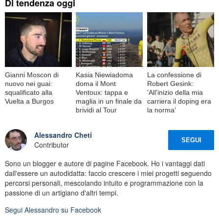
Di tendenza oggi
Gianni Moscon di
Kasia Niewiadoma
La confessione di
nuovo nei guai:
doma il Mont
Robert Gesink:
squalificato alla
Ventoux: tappa e
'All'inizio della mia
Vuelta a Burgos
maglia in un finale da
carriera il doping era
brividi al Tour
la norma'
Alessandro Cheti
SEGUI
Contributor
Sono un blogger e autore di pagine Facebook. Ho i vantaggi dati
dall'essere un autodidatta: faccio crescere i miei progetti seguendo
percorsi personali, mescolando intuito e programmazione con la
passione di un artigiano d'altri tempi.
Segui
Alessandro
su Facebook