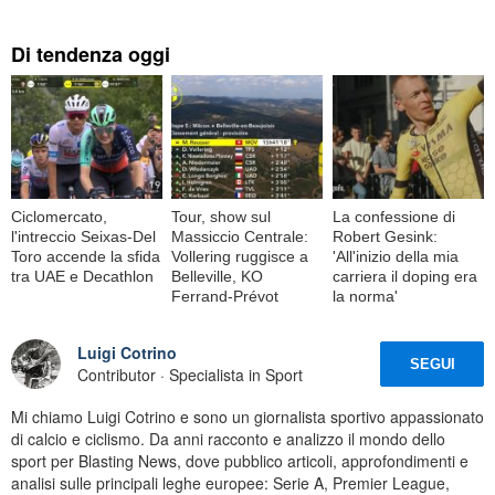
Di tendenza oggi
Ciclomercato,
Tour, show sul
La confessione di
l'intreccio Seixas-Del
Massiccio Centrale:
Robert Gesink:
Toro accende la sfida
Vollering ruggisce a
'All'inizio della mia
tra UAE e Decathlon
Belleville, KO
carriera il doping era
Ferrand-Prévot
la norma'
Luigi Cotrino
SEGUI
Contributor · Specialista in Sport
Mi chiamo Luigi Cotrino e sono un giornalista sportivo appassionato
di calcio e ciclismo. Da anni racconto e analizzo il mondo dello
sport per Blasting News, dove pubblico articoli, approfondimenti e
analisi sulle principali leghe europee: Serie A, Premier League,