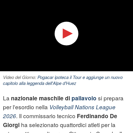
Video del Giorno:
Pogacar ipoteca il Tour e aggiunge un nuovo
capitolo alla leggenda dell'Alpe d'Huez
La
si prepara
nazionale maschile di
pallavolo
per l'esordio nella
Volleyball Nations League
. Il commissario tecnico
2026
Ferdinando De
ha selezionato quattordici atleti per la
Giorgi