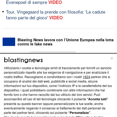
Evenepoel di sempre
VIDEO
Tour, Vingegaard la prende con filosofia: 'Le cadute
fanno parte del gioco'
VIDEO
Blasting News lavora con l’Unione Europea nella lotta
contro le fake news
ABOUT
LINEA EDITORIALE
Utilizziamo i cookie e tecnologie simili di tracciamento per fornirti un servizio
Questa sezione offre informazioni trasparenti su Blasting
personalizzato rispetto alle tue esigenze di navigazione e per analizzare il
nostro traffico. Raccogliamo e condividiamo con i nostri
1624
partner che si
News, sui nostri processi editoriali e su come ci impegniamo a
occupano di analisi dei dati web, pubblicità e social media, alcune
creare news di qualità. Inoltre, afferma la nostra aderenza a
informazioni sul tuo dispositivo, come l’indirizzo IP e le caratteristiche del tuo
‘Trust Project - News with Integrity’
Blasting News non è
dispositivo, i quali potrebbero combinarle con altre informazioni che hai
ancora membro del programma, ma ha richiesto di farne
fornito loro o che hanno raccolto dal tuo utilizzo dei loro servizi. Puoi
parte; Trust Project non ha ancora effettuato una verifica di
acconsentire all’uso di tali tecnologie cliccando il pulsante
“Accetta tutti”
conformità agli standard.
presente su questo banner oppure personalizzare le tue scelte, anche
eventualmente negando il consenso al trattamento dei dati personali da
parte dei partner terzi, cliccando sul pulsante
“Personalizza”
.
Su di noi