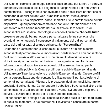
Utilizziamo i cookie e tecnologie simili di tracciamento per fornirti un servizio
Questa sezione offre informazioni trasparenti su Blasting
personalizzato rispetto alle tue esigenze di navigazione e per analizzare il
nostro traffico. Raccogliamo e condividiamo con i nostri
1624
partner che si
News, sui nostri processi editoriali e su come ci impegniamo a
occupano di analisi dei dati web, pubblicità e social media, alcune
creare news di qualità. Inoltre, afferma la nostra aderenza a
informazioni sul tuo dispositivo, come l’indirizzo IP e le caratteristiche del tuo
‘Trust Project - News with Integrity’
Blasting News non è
dispositivo, i quali potrebbero combinarle con altre informazioni che hai
ancora membro del programma, ma ha richiesto di farne
fornito loro o che hanno raccolto dal tuo utilizzo dei loro servizi. Puoi
parte; Trust Project non ha ancora effettuato una verifica di
acconsentire all’uso di tali tecnologie cliccando il pulsante
“Accetta tutti”
conformità agli standard.
presente su questo banner oppure personalizzare le tue scelte, anche
eventualmente negando il consenso al trattamento dei dati personali da
parte dei partner terzi, cliccando sul pulsante
“Personalizza”
.
Su di noi
Chiudendo questo banner (cliccando sul pulsante
“X”
in alto a destra),
acconsenti al permanere delle impostazioni predefinite che non consentono
Team editoriale
l’utilizzo di cookie o altri strumenti di tracciamento diversi dai tecnici.
Noi e i nostri partner trattiamo i tuoi dati di navigazione per: Archiviare
Corporate
informazioni su dispositivo e/o accedervi. Utilizzare dati limitati per la
selezione della pubblicità. Creare profili per la pubblicità personalizzata.
Redazione
Utilizzare profili per la selezione di pubblicità personalizzata. Creare profili
per la personalizzazione dei contenuti. Utilizzare profili per la selezione di
Informativa Privacy
contenuti personalizzati. Misurare le prestazioni degli annunci. Misurare le
prestazioni dei contenuti. Comprendere il pubblico attraverso statistiche o la
Cookie Policy
combinazione di dati provenienti da fonti diverse. Sviluppare e migliorare i
servizi. Utilizzare dati limitati per la selezione dei contenuti.
Blasting SA, IDI CHE-247.845.224, Via Carlo Frasca, 3 - 6900
Per conoscere nel dettaglio quali cookie utilizziamo sul sito e per modificare,
Lugano (Svizzera) Tel:
+39 0690258937
in qualsiasi momento, le tue preferenze, ti invitiamo a consultare la nostra
Cookie Policy
.