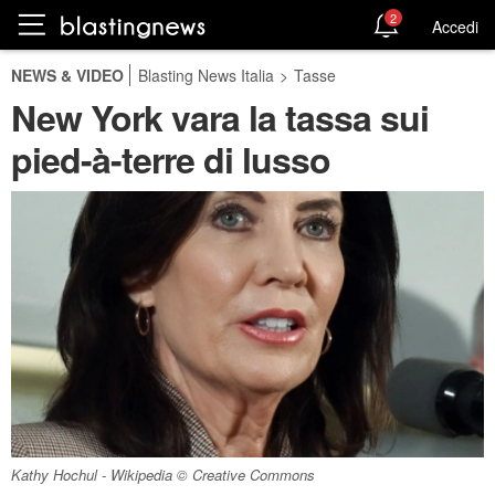
2
Accedi
NEWS & VIDEO
Blasting News Italia
>
Tasse
New York vara la tassa sui
pied-à-terre di lusso
Kathy Hochul - Wikipedia © Creative Commons