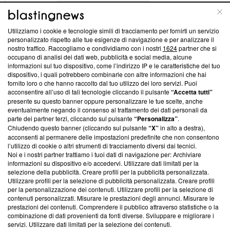
ABOUT
LINEA EDITORIALE
Utilizziamo i cookie e tecnologie simili di tracciamento per fornirti un servizio
Questa sezione offre informazioni trasparenti su Blasting
personalizzato rispetto alle tue esigenze di navigazione e per analizzare il
nostro traffico. Raccogliamo e condividiamo con i nostri
1624
partner che si
News, sui nostri processi editoriali e su come ci impegniamo a
occupano di analisi dei dati web, pubblicità e social media, alcune
creare news di qualità. Inoltre, afferma la nostra aderenza a
informazioni sul tuo dispositivo, come l’indirizzo IP e le caratteristiche del tuo
‘Trust Project - News with Integrity’
Blasting News non è
dispositivo, i quali potrebbero combinarle con altre informazioni che hai
ancora membro del programma, ma ha richiesto di farne
fornito loro o che hanno raccolto dal tuo utilizzo dei loro servizi. Puoi
parte; Trust Project non ha ancora effettuato una verifica di
acconsentire all’uso di tali tecnologie cliccando il pulsante
“Accetta tutti”
conformità agli standard.
presente su questo banner oppure personalizzare le tue scelte, anche
eventualmente negando il consenso al trattamento dei dati personali da
parte dei partner terzi, cliccando sul pulsante
“Personalizza”
.
Su di noi
Chiudendo questo banner (cliccando sul pulsante
“X”
in alto a destra),
acconsenti al permanere delle impostazioni predefinite che non consentono
Team editoriale
l’utilizzo di cookie o altri strumenti di tracciamento diversi dai tecnici.
Noi e i nostri partner trattiamo i tuoi dati di navigazione per: Archiviare
Corporate
informazioni su dispositivo e/o accedervi. Utilizzare dati limitati per la
selezione della pubblicità. Creare profili per la pubblicità personalizzata.
Redazione
Utilizzare profili per la selezione di pubblicità personalizzata. Creare profili
per la personalizzazione dei contenuti. Utilizzare profili per la selezione di
Informativa Privacy
contenuti personalizzati. Misurare le prestazioni degli annunci. Misurare le
prestazioni dei contenuti. Comprendere il pubblico attraverso statistiche o la
Cookie Policy
combinazione di dati provenienti da fonti diverse. Sviluppare e migliorare i
servizi. Utilizzare dati limitati per la selezione dei contenuti.
Blasting SA, IDI CHE-247.845.224, Via Carlo Frasca, 3 - 6900