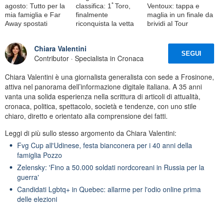
agosto: Tutto per la
classifica: 1ﾟToro,
Ventoux: tappa e
mia famiglia e Far
finalmente
maglia in un finale da
Away spostati
riconquista la vetta
brividi al Tour
Chiara Valentini
SEGUI
Contributor · Specialista in Cronaca
Chiara Valentini è una giornalista generalista con sede a Frosinone,
attiva nel panorama dell’informazione digitale italiana. A 35 anni
vanta una solida esperienza nella scrittura di articoli di attualità,
cronaca, politica, spettacolo, società e tendenze, con uno stile
chiaro, diretto e orientato alla comprensione dei fatti.
Leggi di più sullo stesso argomento da Chiara Valentini:
Fvg Cup all'Udinese, festa bianconera per i 40 anni della
famiglia Pozzo
Zelensky: 'Fino a 50.000 soldati nordcoreani in Russia per la
guerra'
Candidati Lgbtq+ in Quebec: allarme per l'odio online prima
delle elezioni